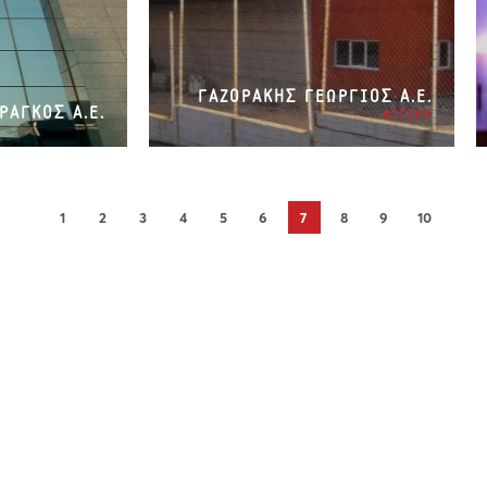
ΓΑΖΟΡΑΚΗΣ ΓΕΩΡΓΙΟΣ Α.Ε.
ΡΑΓΚΟΣ Α.Ε.
ΑΤΤΙΚΗ
1
2
3
4
5
6
7
8
9
10