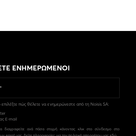
ΕΤΕ ΕΝΗΜΕΡΩΜΕΝΟΙ
επιλέξτε πώς θέλετε να ενημερώνεστε από τη Noisis SA:
ter
ας E-mail
α διαγραφείτε ανά πάσα στιγμή κάνοντας κλικ στο σύνδεσμο στο
ων email μας. Δείτε πληροφορίες για την πολιτική απορρήτου μας
εδώ