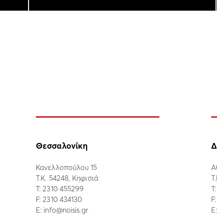
Θεσσαλονίκη
Δ
Κανελλοπούλου 15
Α
Τ.Κ. 54248, Κηφισιά
Τ
Τ:
2310 455299
Τ
F: 2310 434130
F
E:
info@noisis.gr
E