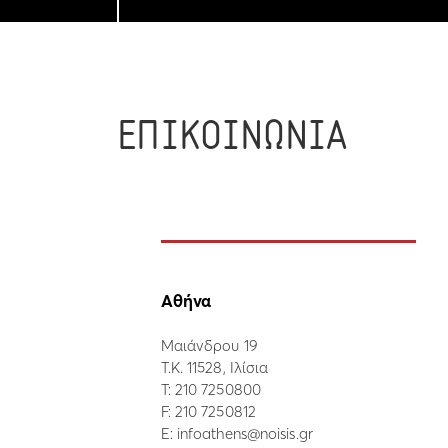
ΕΠΙΚΟΙΝΩΝΙΑ
Αθήνα
Μαιάνδρου 19
Τ.Κ. 11528, Ιλίσια
Τ:
210 7250800
F: 210 7250812
E:
infoathens@noisis.gr