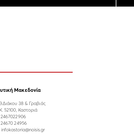
υτική Μακεδονία
θ.Διάκου 38 & Γραβιάς
.Κ. 52100, Καστοριά
:
2467022906
: 24670 24956
:
infokastoria@noisis.gr