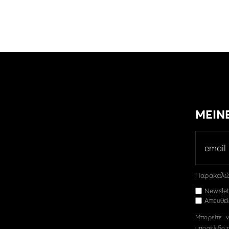
ΜΕΙΝ
Παρακαλώ 
Newslet
Απευθεί
Μπορείτε ν
υποσέλιδο τ