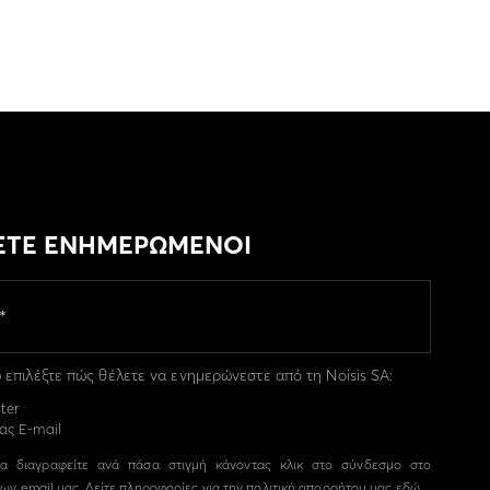
ΕΤΕ ΕΝΗΜΕΡΩΜΕΝΟΙ
επιλέξτε πώς θέλετε να ενημερώνεστε από τη Noisis SA:
ter
ας E-mail
α διαγραφείτε ανά πάσα στιγμή κάνοντας κλικ στο σύνδεσμο στο
ων email μας. Δείτε πληροφορίες για την πολιτική απορρήτου μας
εδώ