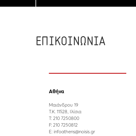
ΕΠΙΚΟΙΝΩΝΙΑ
Αθήνα
Μαιάνδρου 19
Τ.Κ. 11528, Ιλίσια
Τ:
210 7250800
F: 210 7250812
E:
infoathens@noisis.gr