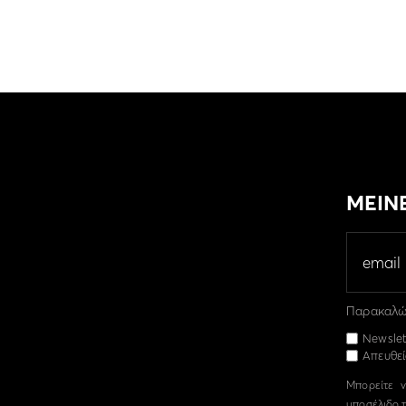
ΜΕΙΝ
Παρακαλώ 
Newslet
Απευθεί
Μπορείτε ν
υποσέλιδο τ