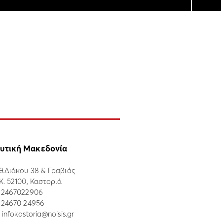
υτική Μακεδονία
θ.Διάκου 38 & Γραβιάς
.Κ. 52100, Καστοριά
:
2467022906
: 24670 24956
:
infokastoria@noisis.gr