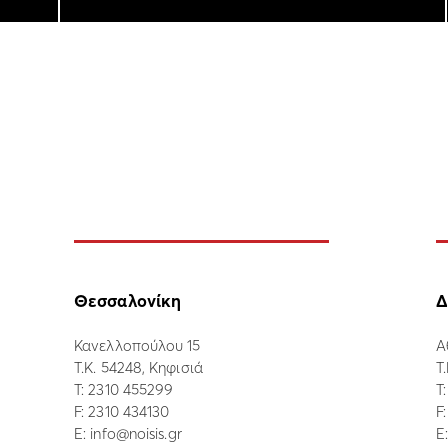
Θεσσαλονίκη
Δ
Κανελλοπούλου 15
Α
Τ.Κ. 54248, Κηφισιά
Τ
Τ:
2310 455299
Τ
F: 2310 434130
F
E:
info@noisis.gr
E