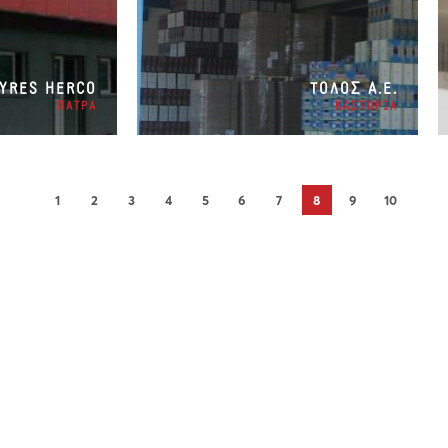
TYRES HERCO
ΤΟΛΟΣ Α.Ε.
ΠΑΤΡΑ
ΚΑΣΤΟΡΙΑ
1
2
3
4
5
6
7
8
9
10