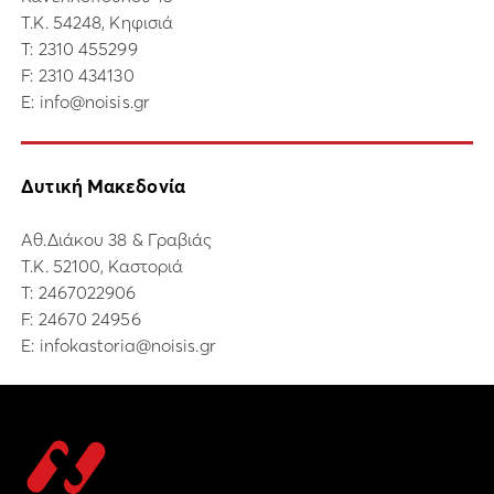
Τ.Κ. 54248, Κηφισιά
Τ:
2310 455299
F: 2310 434130
E:
info@noisis.gr
Δυτική Μακεδονία
Αθ.Διάκου 38 & Γραβιάς
Τ.Κ. 52100, Καστοριά
Τ:
2467022906
F: 24670 24956
E:
infokastoria@noisis.gr