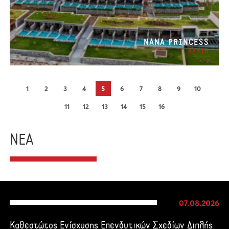
NANA PRINCESS
ΚΡΗΤΗ
1
2
3
4
5
6
7
8
9
10
11
12
13
14
15
16
ΝΕΑ
07.08.2026
Καθεστώτος Ενίσχυσης Επενδυτικών Σχεδίων Διπλής