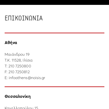
ΕΠΙΚΟΙΝΩΝΙΑ
Αθήνα
Μαιάνδρου 19
Τ.Κ. 11528, Ιλίσια
Τ:
210 7250800
F: 210 7250812
E:
infoathens@noisis.gr
Θεσσαλονίκη
Κανελλοπούλου 15