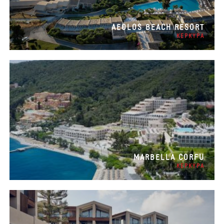
AEOLOS BEACH RESORT
ΚΕΡΚΥΡΑ
MARBELLA CORFU
ΚΕΡΚΥΡΑ