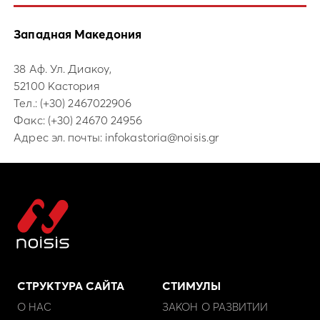
Западная Македония
38 Аф. Ул. Диакоу,
52100 Кастория
Тел.:
(+30) 2467022906
Факс: (+30) 24670 24956
Адрес эл. почты:
infokastoria@noisis.gr
СТРУКТУРА САЙТА
СТИМУЛЫ
О НАС
ЗАКОН О РАЗВИТИИ