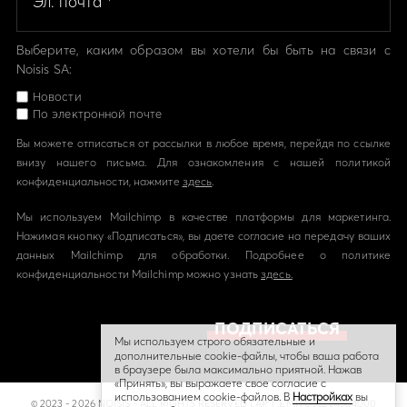
Выберите, каким образом вы хотели бы быть на связи с
Noisis SA:
Новости
По электронной почте
Вы можете отписаться от рассылки в любое время, перейдя по ссылке
внизу нашего письма. Для ознакомления с нашей политикой
конфиденциальности, нажмите
здесь
.
Мы используем Mailchimp в качестве платформы для маркетинга.
Нажимая кнопку «Подписаться», вы даете согласие на передачу ваших
данных Mailchimp для обработки. Подробнее о политике
конфиденциальности Mailchimp можно узнать
здесь.
Мы используем строго обязательные и
дополнительные cookie-файлы, чтобы ваша работа
в браузере была максимально приятной. Нажав
«Принять», вы выражаете свое согласие с
использованием cookie-файлов. В
Hастройках
вы
© 2023 - 2026 NOISIS - ALL RIGHTS RESERVED | ΑΡ. Γ.Ε.ΜΗ 058224804000