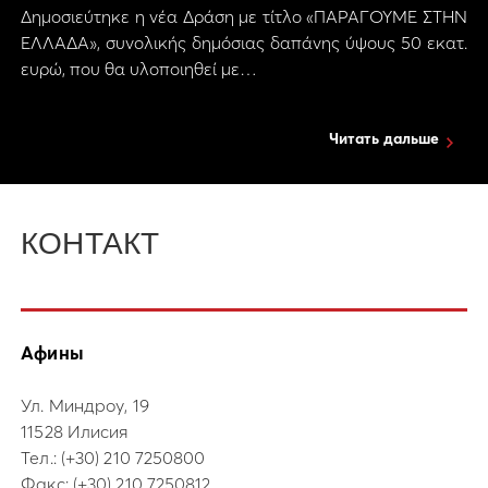
Δημοσιεύτηκε η νέα Δράση με τίτλο «ΠΑΡΑΓΟΥΜΕ ΣΤΗΝ
ΕΛΛΑΔΑ», συνολικής δημόσιας δαπάνης ύψους 50 εκατ.
ευρώ, που θα υλοποιηθεί με…
Читать дальше
КОНТАКТ
Афины
Ул. Миндроу, 19
11528 Илисия
Тел.:
(+30) 210 7250800
Факс: (+30) 210 7250812