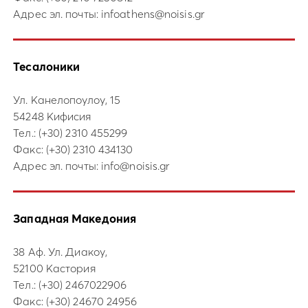
Адрес эл. почты:
infoathens@noisis.gr
Тесалоники
Ул. Канелопоулоу, 15
54248 Кифисия
Тел.:
(+30) 2310 455299
Факс: (+30) 2310 434130
Адрес эл. почты:
info@noisis.gr
Западная Македония
38 Аф. Ул. Диакоу,
52100 Кастория
Тел.:
(+30) 2467022906
Факс: (+30) 24670 24956