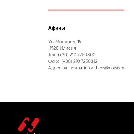
Афины
Ул. Миндроу, 19
11528 Илисия
Тел.:
(+30) 210 7250800
Факс: (+30) 210 7250812
Адрес эл. почты:
infoathens@noisis.gr