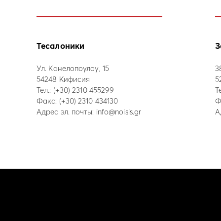
Тесалоники
З
Ул. Канелопоулоу, 15
3
54248 Кифисия
5
Тел.:
(+30) 2310 455299
Т
Факс: (+30) 2310 434130
Ф
Адрес эл. почты:
info@noisis.gr
А