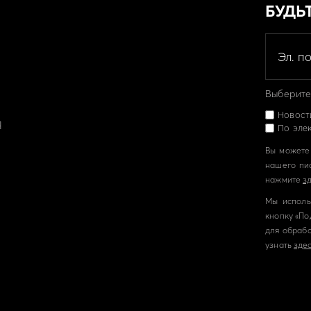
БУДЬ
Выберите,
Новост
Я
По эле
Вы можете 
нашего пи
нажмите
з
Мы исполь
кнопку «По
для обрабо
узнать
здес