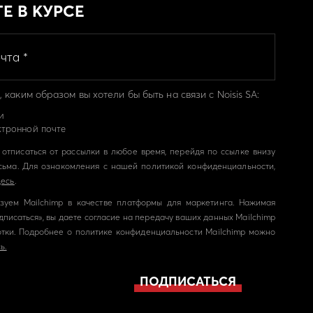
ТЕ В КУРСЕ
 каким образом вы хотели бы быть на связи с Noisis SA:
и
ктронной почте
отписаться от рассылки в любое время, перейдя по ссылке внизу
сьма. Для ознакомления с нашей политикой конфиденциальности,
десь
.
зуем Mailchimp в качестве платформы для маркетинга. Нажимая
дписаться», вы даете согласие на передачу ваших данных Mailchimp
тки. Подробнее о политике конфиденциальности Mailchimp можно
ь.