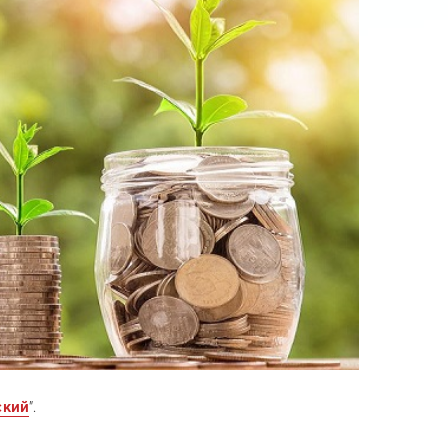
ский
”.