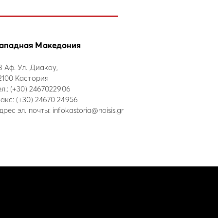
ападная Македония
8 Аф. Ул. Диакоу,
2100 Кастория
ел.:
(+30) 2467022906
акс: (+30) 24670 24956
дрес эл. почты:
infokastoria@noisis.gr