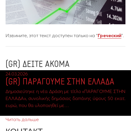
Извините, этот текст доступен только на “
Греческий
”.
(GR) ΔΕΙΤΕ ΑΚΟΜΑ
24.03.2026
(GR) ΠΑΡΑΓΟΥΜΕ ΣΤΗΝ ΕΛΛΑΔΑ
Δημοσιεύτηκε η νέα Δράση με τίτλο «ΠΑΡΑΓΟΥΜΕ ΣΤΗΝ
ΕΛΛΑΔΑ», συνολικής δημόσιας δαπάνης ύψους 50 εκατ.
ευρώ, που θα υλοποιηθεί με…
Читать дальше