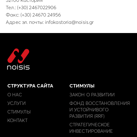
Тел.:
(+30) 2467022906
Факс: (+30) 24670 24956
Адрес эл. почты:
infokastoria@noisis.gr
СТРУКТУРА САЙТА
СТИМУЛЫ
О НАС
ЗАКОН О РАЗВИТИИ
УСЛУГИ
ФОНД ВОССТАНОВЛЕНИЯ
И УСТОЙЧИВОГО
СТИМУЛЫ
РАЗВИТИЯ (RRF)
КОНТАКТ
СТРАТЕГИЧЕСКОЕ
ИНВЕСТИРОВАНИЕ