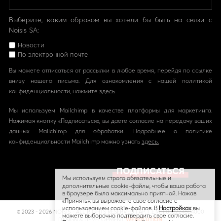
Выберите, каким образом вы хотели бы быть на связи с
Noisis SA:
Новости
По электронной почте
Вы можете отписаться от рассылки в любое время, перейдя по ссылке
внизу нашего письма. Для ознакомления с нашей политикой
конфиденциальности, нажмите
здесь
.
Мы используем Mailchimp в качестве платформы для маркетинга.
Нажимая кнопку «Подписаться», вы даете согласие на передачу ваших
данных Mailchimp для обработки. Подробнее о политике
конфиденциальности Mailchimp можно узнать
здесь.
Мы используем строго обязательные и
дополнительные cookie-файлы, чтобы ваша работа
в браузере была максимально приятной. Нажав
«Принять», вы выражаете свое согласие с
использованием cookie-файлов. В
Hастройках
вы
© 2023 - 2026 NOISIS - ALL RIGHTS RESERVED | ΑΡ. Γ.Ε.ΜΗ 058224804000
можете выборочно подтвердить свое согласие.
DESIGN & DEVELOPMENT
WEBOLUTION