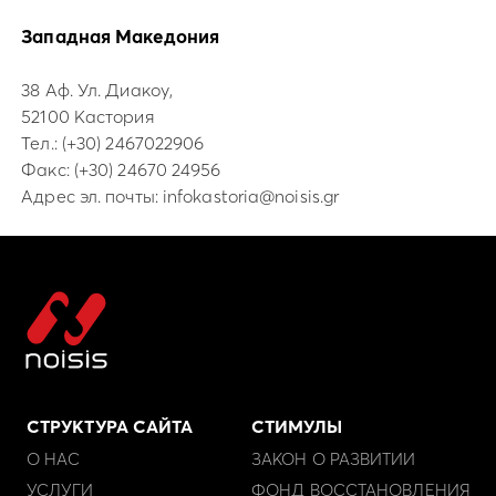
Западная Македония
38 Аф. Ул. Диакоу,
52100 Кастория
Тел.:
(+30) 2467022906
Факс: (+30) 24670 24956
Адрес эл. почты:
infokastoria@noisis.gr
СТРУКТУРА САЙТА
СТИМУЛЫ
О НАС
ЗАКОН О РАЗВИТИИ
УСЛУГИ
ФОНД ВОССТАНОВЛЕНИЯ