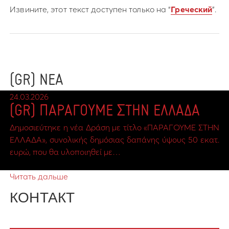
Извините, этот текст доступен только на “
Греческий
”.
(GR) ΝΕΑ
24.03.2026
(GR) ΠΑΡΑΓΟΥΜΕ ΣΤΗΝ ΕΛΛΑΔΑ
Δημοσιεύτηκε η νέα Δράση με τίτλο «ΠΑΡΑΓΟΥΜΕ ΣΤΗΝ
ΕΛΛΑΔΑ», συνολικής δημόσιας δαπάνης ύψους 50 εκατ.
ευρώ, που θα υλοποιηθεί με…
Читать дальше
КОНТАКТ