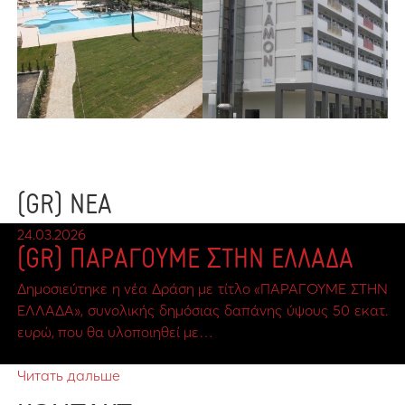
(GR) ΝΕΑ
24.03.2026
(GR) ΠΑΡΑΓΟΥΜΕ ΣΤΗΝ ΕΛΛΑΔΑ
Δημοσιεύτηκε η νέα Δράση με τίτλο «ΠΑΡΑΓΟΥΜΕ ΣΤΗΝ
ΕΛΛΑΔΑ», συνολικής δημόσιας δαπάνης ύψους 50 εκατ.
ευρώ, που θα υλοποιηθεί με…
Читать дальше