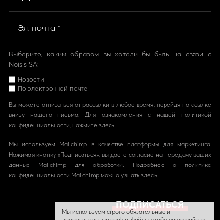
Выберите, каким образом вы хотели бы быть на связи с
Noisis SA:
Новости
По электронной почте
Вы можете отписаться от рассылки в любое время, перейдя по ссылке
внизу нашего письма. Для ознакомления с нашей политикой
конфиденциальности, нажмите
здесь
.
Мы используем Mailchimp в качестве платформы для маркетинга.
Нажимая кнопку «Подписаться», вы даете согласие на передачу ваших
данных Mailchimp для обработки. Подробнее о политике
конфиденциальности Mailchimp можно узнать
здесь.
Мы используем строго обязательные и
дополнительные cookie-файлы, чтобы ваша работа