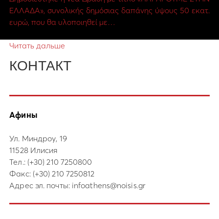
ΕΛΛΑΔΑ», συνολικής δημόσιας δαπάνης ύψους 50 εκατ.
ευρώ, που θα υλοποιηθεί με…
Читать дальше
КОНТАКТ
Афины
Ул. Миндроу, 19
11528 Илисия
Тел.:
(+30) 210 7250800
Факс: (+30) 210 7250812
Адрес эл. почты:
infoathens@noisis.gr