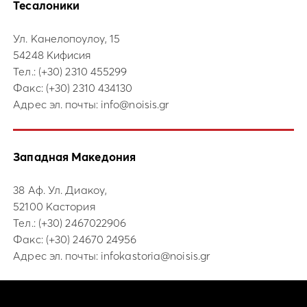
Тесалоники
Ул. Канелопоулоу, 15
54248 Кифисия
Тел.:
(+30) 2310 455299
Факс: (+30) 2310 434130
Адрес эл. почты:
info@noisis.gr
Западная Македония
38 Аф. Ул. Диакоу,
52100 Кастория
Тел.:
(+30) 2467022906
Факс: (+30) 24670 24956
Адрес эл. почты:
infokastoria@noisis.gr