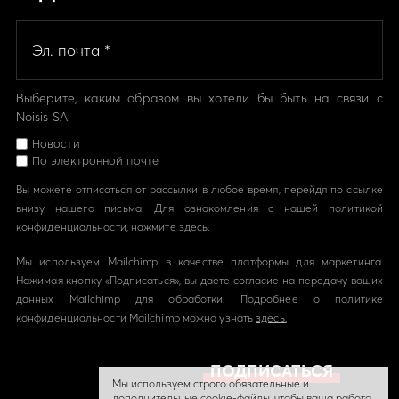
Выберите, каким образом вы хотели бы быть на связи с
Noisis SA:
Новости
По электронной почте
Вы можете отписаться от рассылки в любое время, перейдя по ссылке
внизу нашего письма. Для ознакомления с нашей политикой
конфиденциальности, нажмите
здесь
.
Мы используем Mailchimp в качестве платформы для маркетинга.
Нажимая кнопку «Подписаться», вы даете согласие на передачу ваших
данных Mailchimp для обработки. Подробнее о политике
конфиденциальности Mailchimp можно узнать
здесь.
Мы используем строго обязательные и
дополнительные cookie-файлы, чтобы ваша работа