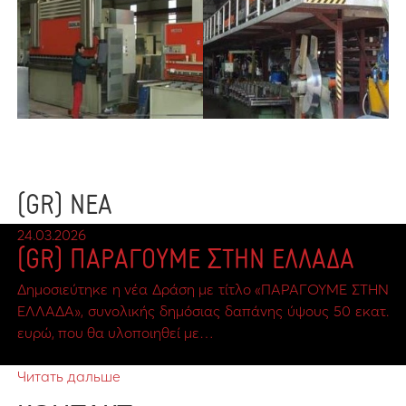
(GR) ΝΕΑ
24.03.2026
(GR) ΠΑΡΑΓΟΥΜΕ ΣΤΗΝ ΕΛΛΑΔΑ
Δημοσιεύτηκε η νέα Δράση με τίτλο «ΠΑΡΑΓΟΥΜΕ ΣΤΗΝ
ΕΛΛΑΔΑ», συνολικής δημόσιας δαπάνης ύψους 50 εκατ.
ευρώ, που θα υλοποιηθεί με…
Читать дальше