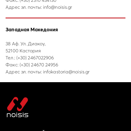
Факс: (+30) 2310 434130
Адрес эл. почты:
info@noisis.gr
Западная Македония
38 Аф. Ул. Диакоу,
52100 Кастория
Тел.:
(+30) 2467022906
Факс: (+30) 24670 24956
Адрес эл. почты:
infokastoria@noisis.gr