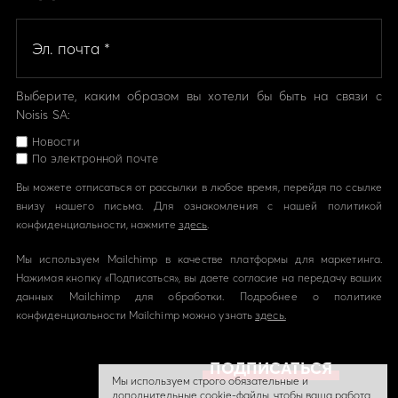
Выберите, каким образом вы хотели бы быть на связи с
Noisis SA:
Новости
По электронной почте
Вы можете отписаться от рассылки в любое время, перейдя по ссылке
внизу нашего письма. Для ознакомления с нашей политикой
конфиденциальности, нажмите
здесь
.
Мы используем Mailchimp в качестве платформы для маркетинга.
Нажимая кнопку «Подписаться», вы даете согласие на передачу ваших
данных Mailchimp для обработки. Подробнее о политике
конфиденциальности Mailchimp можно узнать
здесь.
Мы используем строго обязательные и
дополнительные cookie-файлы, чтобы ваша работа