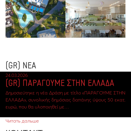
(GR) ΝΕΑ
24.03.2026
(GR) ΠΑΡΑΓΟΥΜΕ ΣΤΗΝ ΕΛΛΑΔΑ
Δημοσιεύτηκε η νέα Δράση με τίτλο «ΠΑΡΑΓΟΥΜΕ ΣΤΗΝ
ΕΛΛΑΔΑ», συνολικής δημόσιας δαπάνης ύψους 50 εκατ.
ευρώ, που θα υλοποιηθεί με…
Читать дальше