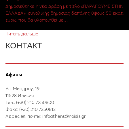
Δημοσιεύτηκε η νέα Δράση με τίτλο «ΠΑΡΑΓΟΥΜΕ ΣΤΗΝ
ΕΛΛΑΔΑ», συνολικής δημόσιας δαπάνης ύψους 50 εκατ.
ευρώ, που θα υλοποιηθεί με…
Читать дальше
КОНТАКТ
Афины
Ул. Миндроу, 19
11528 Илисия
Тел.:
(+30) 210 7250800
Факс: (+30) 210 7250812
Адрес эл. почты:
infoathens@noisis.gr