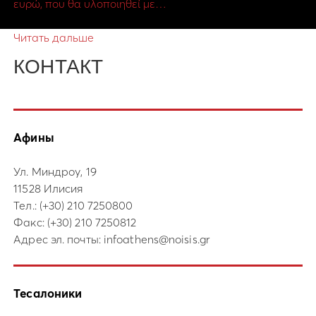
ευρώ, που θα υλοποιηθεί με…
Читать дальше
КОНТАКТ
Афины
Ул. Миндроу, 19
11528 Илисия
Тел.:
(+30) 210 7250800
Факс: (+30) 210 7250812
Адрес эл. почты:
infoathens@noisis.gr
Тесалоники