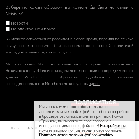
Выберите, каким образом вы хотели бы быть на связи с
Noisis SA:
Новости
По электронной почте
Вы можете отписаться от рассылки в любое время, перейдя по ссылке
внизу нашего письма. Для ознакомления с нашей политикой
конфиденциальности, нажмите
здесь
.
Мы используем Mailchimp в качестве платформы для маркетинга.
Нажимая кнопку «Подписаться», вы даете согласие на передачу ваших
данных Mailchimp для обработки. Подробнее о политике
конфиденциальности Mailchimp можно узнать
здесь.
Мы используем строго обязательные и
дополнительные cookie-файлы, чтобы ваша работа
в браузере была максимально приятной. Нажав
«Принять», вы выражаете свое согласие с
использованием cookie-файлов. В
Hастройках
вы
© 2023 - 2026 NOISIS - ALL RIGHTS RESERVED | ΑΡ. Γ.Ε.ΜΗ 058224804000
можете выборочно подтвердить свое согласие.
DESIGN & DEVELOPMENT
WEBOLUTION
Политика использования файлов «cookie»
.