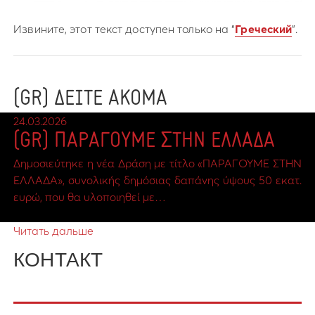
Извините, этот текст доступен только на “
Греческий
”.
(GR) ΔΕΙΤΕ ΑΚΟΜΑ
24.03.2026
(GR) ΠΑΡΑΓΟΥΜΕ ΣΤΗΝ ΕΛΛΑΔΑ
Δημοσιεύτηκε η νέα Δράση με τίτλο «ΠΑΡΑΓΟΥΜΕ ΣΤΗΝ
ΕΛΛΑΔΑ», συνολικής δημόσιας δαπάνης ύψους 50 εκατ.
ευρώ, που θα υλοποιηθεί με…
Читать дальше
КОНТАКТ