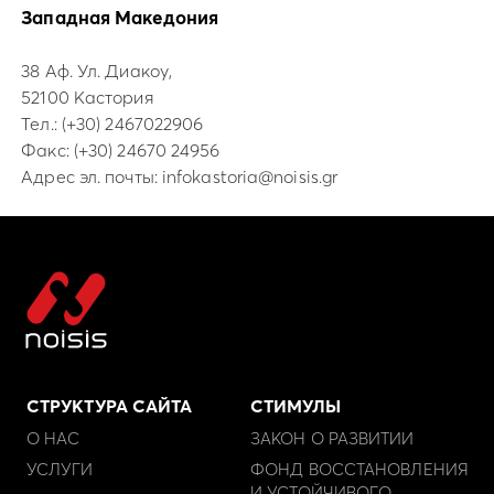
Западная Македония
38 Аф. Ул. Диакоу,
52100 Кастория
Тел.:
(+30) 2467022906
Факс: (+30) 24670 24956
Адрес эл. почты:
infokastoria@noisis.gr
СТРУКТУРА САЙТА
СТИМУЛЫ
О НАС
ЗАКОН О РАЗВИТИИ
УСЛУГИ
ФОНД ВОССТАНОВЛЕНИЯ
И УСТОЙЧИВОГО