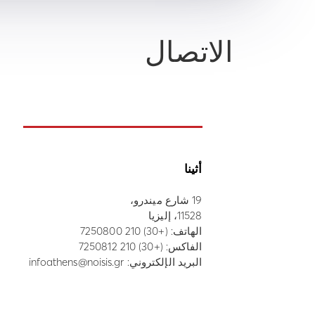
الاتصال
أثينا
19 شارع ميندرو،
11528، إليزيا
الهاتف:
(+30) 210 7250800
الفاكس: (+30) 210 7250812
البريد الإلكتروني:
infoathens@noisis.gr