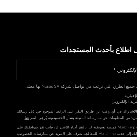
ى اطلاع بأحدث المستجدات
يع الطرق التي ترغب في تواصل شركة Noisis SA بها معك:
إخبارية
ريد الإلكتروني
الاشتراك في أي وقت عن طريق النقر على الرابط الموجود في ذيل رسائلنا
لمزيد من المعلومات عن ممارساتنا المتبعة بشأن الخصوصية، يُرجى النقر
هنا
.
نستخدم خدمة Mailchimp كمنصة تسويقية لنا. بالنقر أدناه للاشتراك، فأنت تقر بموافقتك على
إرسال معلوماتك إلى خدمة Mailchimp للمعالجة. تعرف على المزيد عن ممارسات الخصوصية