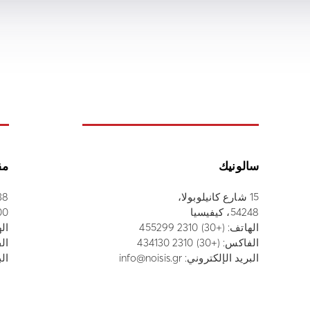
سالونيك
مق
15 شارع كانيلوبولا،
38 شارع أثاناسيو
54248، كيفيسيا
52100
الهاتف:
(+30) 2310 455299
ال
الفاكس: (+30) 2310 434130
الفاك
البريد الإلكتروني:
info@noisis.gr
الب