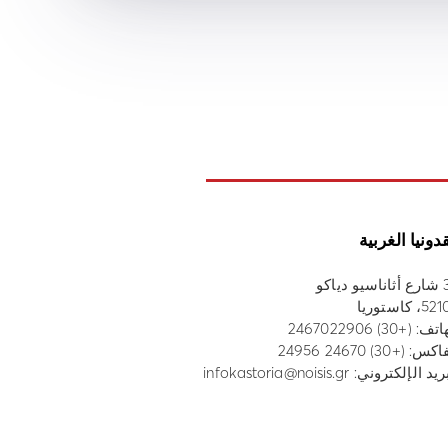
دونيا الغربية
 دياكو
، كاستوريا
هاتف:
(+30) 2467022906
س: (+30) 24670 24956
ريد الإلكتروني:
infokastoria@noisis.gr