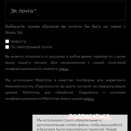
Выберите, каким образом вы хотели бы быть на связи с
Noisis SA:
Новости
По электронной почте
Вы можете отписаться от рассылки в любое время, перейдя по ссылке
внизу нашего письма. Для ознакомления с нашей политикой
конфиденциальности, нажмите
здесь
.
Мы используем Mailchimp в качестве платформы для маркетинга.
Нажимая кнопку «Подписаться», вы даете согласие на передачу ваших
данных Mailchimp для обработки. Подробнее о политике
конфиденциальности Mailchimp можно узнать
здесь.
Мы используем строго обязательные и
дополнительные cookie-файлы, чтобы ваша работа
в браузере была максимально приятной. Нажав