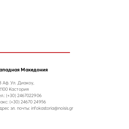
ападная Македония
8 Аф. Ул. Диакоу,
2100 Кастория
ел.:
(+30) 2467022906
акс: (+30) 24670 24956
дрес эл. почты:
infokastoria@noisis.gr