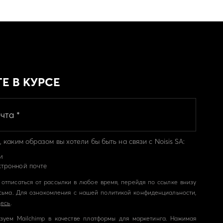
ТЕ В КУРСЕ
 каким образом вы хотели бы быть на связи с Noisis SA:
и
ктронной почте
отписаться от рассылки в любое время, перейдя по ссылке внизу
сьма. Для ознакомления с нашей политикой конфиденциальности,
десь
.
зуем Mailchimp в качестве платформы для маркетинга. Нажимая