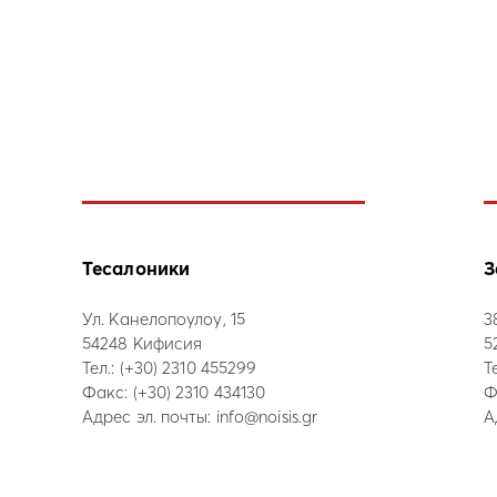
Тесалоники
З
Ул. Канелопоулоу, 15
3
54248 Кифисия
5
Тел.:
(+30) 2310 455299
Т
Факс: (+30) 2310 434130
Ф
Адрес эл. почты:
info@noisis.gr
А