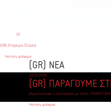
01
(GR) Επιχειρώ Στερεά
Читать дальше
(GR) ΝΕΑ
24.03.2026
(GR) ΠΑΡΑΓΟΥΜΕ Σ
Δημοσιεύτηκε η νέα Δράση με τίτλο «ΠΑΡΑΓΟΥΜ
Читать дальше