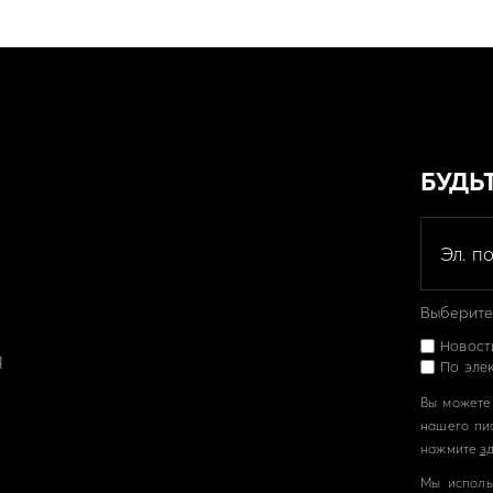
БУДЬ
Выберите,
Новост
Я
По эле
Вы можете 
нашего пи
нажмите
з
Мы исполь