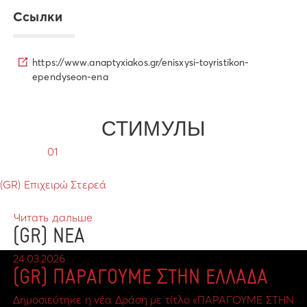
Ссылки
https://www.anaptyxiakos.gr/enisxysi-toyristikon-
ependyseon-ena
СТИМУЛЫ
01
(GR) Επιχειρώ Στερεά
Читать дальше
(GR) ΝΕΑ
24.03.2026
(GR) ΠΑΡΑΓΟΥΜΕ ΣΤΗΝ ΕΛΛΑΔΑ
Δημοσιεύτηκε η νέα Δράση με τίτλο «ΠΑΡΑΓΟΥΜΕ ΣΤΗΝ