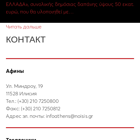
ΕΛΛΑΔΑ», συνολικής δημόσιας δαπάνης ύψους 50 εκατ.
ευρώ, που θα υλοποιηθεί με…
Читать дальше
КОНТАКТ
Афины
Ул. Миндроу, 19
11528 Илисия
Тел.:
(+30) 210 7250800
Факс: (+30) 210 7250812
Адрес эл. почты:
infoathens@noisis.gr
Тесалоники