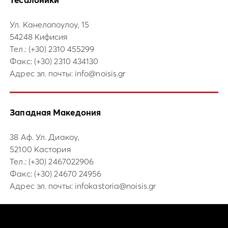
Ул. Канелопоулоу, 15
54248 Кифисия
Тел.:
(+30) 2310 455299
Факс: (+30) 2310 434130
Адрес эл. почты:
info@noisis.gr
Западная Македония
38 Аф. Ул. Диакоу,
52100 Кастория
Тел.:
(+30) 2467022906
Факс: (+30) 24670 24956
Адрес эл. почты:
infokastoria@noisis.gr