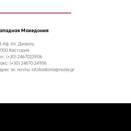
ападная Македония
8 Аф. Ул. Диакоу,
2100 Кастория
ел.:
(+30) 2467022906
акс: (+30) 24670 24956
дрес эл. почты:
infokastoria@noisis.gr