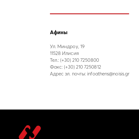
Афины
Ул. Миндроу, 19
11528 Илисия
Тел.:
(+30) 210 7250800
Факс: (+30) 210 7250812
Адрес эл. почты:
infoathens@noisis.gr