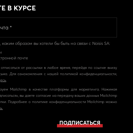
ТЕ В КУРСЕ
 каким образом вы хотели бы быть на связи с Noisis SA:
и
ктронной почте
отписаться от рассылки в любое время, перейдя по ссылке внизу
сьма. Для ознакомления с нашей политикой конфиденциальности,
десь
.
зуем Mailchimp в качестве платформы для маркетинга. Нажимая
дписаться», вы даете согласие на передачу ваших данных Mailchimp
тки. Подробнее о политике конфиденциальности Mailchimp можно
ь.