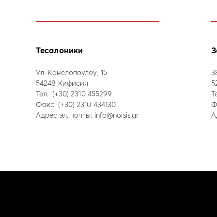
Тесалоники
З
Ул. Канелопоулоу, 15
3
54248 Кифисия
5
Тел.:
(+30) 2310 455299
Т
Факс: (+30) 2310 434130
Ф
Адрес эл. почты:
info@noisis.gr
А