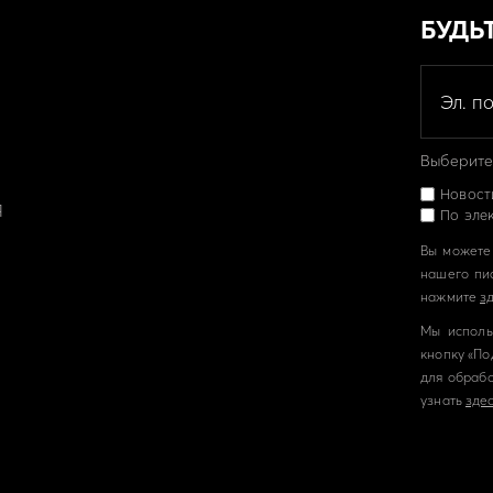
БУДЬ
Выберите,
Новост
Я
По эле
Вы можете 
нашего пи
нажмите
з
Мы исполь
кнопку «По
для обрабо
узнать
здес