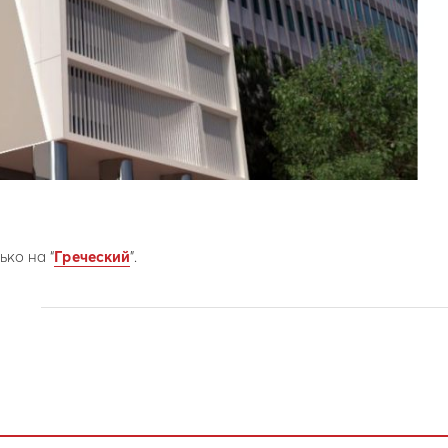
ько на “
Греческий
”.