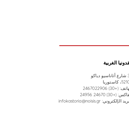
دونيا الغربية
 دياكو
، كاستوريا
هاتف:
(+30) 2467022906
س: (+30) 24670 24956
ريد الإلكتروني:
infokastoria@noisis.gr