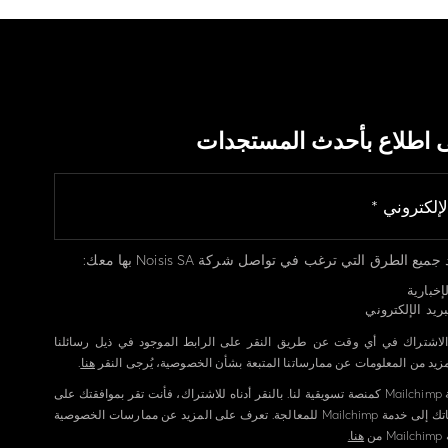
ى اطلاع بأحدث المستجدات
يع الطرق التي ترغب في تواصل شركة Noisis SA بها معك:
إخبارية
ريد الإلكتروني
الاشتراك في أي وقت عن طريق النقر على الرابط الموجود في ذيل رسائلنا
لمزيد من المعلومات عن ممارساتنا المتبعة بشأن الخصوصية، يُرجى النقر
هنا
.
نستخدم خدمة Mailchimp كمنصة تسويقية لنا. بالنقر أدناه للاشتراك، فأنت تقر بموافقتك على
إرسال معلوماتك إلى خدمة Mailchimp للمعالجة. تعرف على المزيد عن ممارسات الخصوصية
ن
هنا.