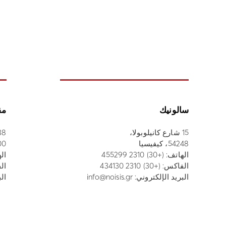
سالونيك
مق
15 شارع كانيلوبولا،
38 شارع أثاناسيو
54248، كيفيسيا
52100
الهاتف:
(+30) 2310 455299
ال
الفاكس: (+30) 2310 434130
الفاك
البريد الإلكتروني:
info@noisis.gr
الب