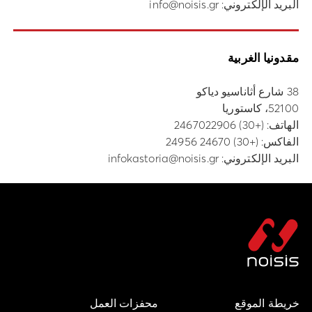
البريد الإلكتروني:
info@noisis.gr
مقدونيا الغربية
38 شارع أثاناسيو دياكو
52100، كاستوريا
الهاتف:
(+30) 2467022906
الفاكس: (+30) 24670 24956
البريد الإلكتروني:
infokastoria@noisis.gr
خريطة الموقع
محفزات العمل