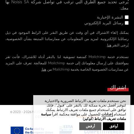
يُرجى تحديد جميع الطرق التي ترغب في تواصل شركة Noisis SA بها
معك:
النشرة الإخبارية
رسائل البريد الإلكتروني
يمكنك إلغاء الاشتراك في أي وقت عن طريق النقر على الرابط الموجود في ذيل
رسائلنا الإلكترونية. لمزيد من المعلومات عن ممارساتنا المتبعة بشأن الخصوصية،
يُرجى النقر
هنا
.
نستخدم خدمة Mailchimp كمنصة تسويقية لنا. بالنقر أدناه للاشتراك، فأنت تقر
بموافقتك على إرسال معلوماتك إلى خدمة Mailchimp للمعالجة. تعرف على المزيد
عن ممارسات الخصوصية الخاصة بخدمة Mailchimp من
هنا.
نحن نستخدم ملفات تعريف الارتباط الضرورية والاختيارية
لتوفير أفضل تجربة ممكنة لك. بالنقر على "قبول"، فإنك
توافق على استخدام جميع ملفات تعريف الارتباط. يمكنك
© 2023 - 2026 NOISIS - ALL RIGHTS RESERVED | ΑΡ. Γ.Ε.ΜΗ 058224804000
استخدام
إعدادات
للحصول على موافقة محكمة. اقرأ
سياسة
DESIGN & DEVELOPMENT
WEBOLUTION
ملفات تعريف الارتباط (كوكيز)
.
أوافق
أرفض