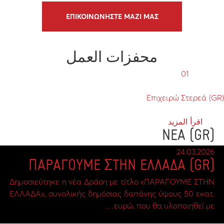
ΕΠΙΚΟΙΝΩΝΗΣΤΕ ΜΑΖΙ ΜΑΣ
محفزات العمل
01
(GR) Επιχειρώ Στερεά
اقرأ المزيد
(GR) ΝΕΑ
24.03.2026
(GR) ΠΑΡΑΓΟΥΜΕ ΣΤΗΝ ΕΛΛΑΔΑ
Δημοσιεύτηκε η νέα Δράση με τίτλο «ΠΑΡΑΓΟΥΜΕ ΣΤΗΝ
ΕΛΛΑΔΑ», συνολικής δημόσιας δαπάνης ύψους 50 εκατ.
ευρώ, που θα υλοποιηθεί με…