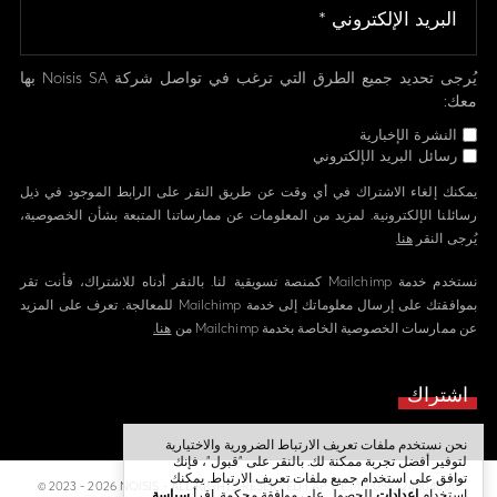
يُرجى تحديد جميع الطرق التي ترغب في تواصل شركة Noisis SA بها
معك:
النشرة الإخبارية
رسائل البريد الإلكتروني
يمكنك إلغاء الاشتراك في أي وقت عن طريق النقر على الرابط الموجود في ذيل
رسائلنا الإلكترونية. لمزيد من المعلومات عن ممارساتنا المتبعة بشأن الخصوصية،
يُرجى النقر
هنا
.
نستخدم خدمة Mailchimp كمنصة تسويقية لنا. بالنقر أدناه للاشتراك، فأنت تقر
بموافقتك على إرسال معلوماتك إلى خدمة Mailchimp للمعالجة. تعرف على المزيد
عن ممارسات الخصوصية الخاصة بخدمة Mailchimp من
هنا.
نحن نستخدم ملفات تعريف الارتباط الضرورية والاختيارية
لتوفير أفضل تجربة ممكنة لك. بالنقر على "قبول"، فإنك
توافق على استخدام جميع ملفات تعريف الارتباط. يمكنك
© 2023 - 2026 NOISIS - ALL RIGHTS RESERVED | ΑΡ. Γ.Ε.ΜΗ 058224804000
استخدام
إعدادات
للحصول على موافقة محكمة. اقرأ
سياسة