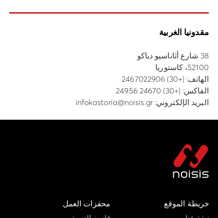
مقدونيا الغربية
38 شارع أثاناسيو دياكو
52100، كاستوريا
الهاتف:
(+30) 2467022906
الفاكس: (+30) 24670 24956
البريد الإلكتروني:
infokastoria@noisis.gr
خريطة الموقع
محفزات العمل
نبذة عنا
قانون التنمية