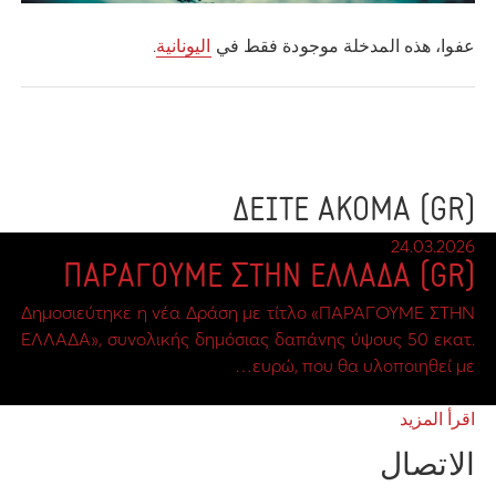
عفوا، هذه المدخلة موجودة فقط في
اليونانية
.
(GR) ΔΕΙΤΕ ΑΚΟΜΑ
24.03.2026
(GR) ΠΑΡΑΓΟΥΜΕ ΣΤΗΝ ΕΛΛΑΔΑ
Δημοσιεύτηκε η νέα Δράση με τίτλο «ΠΑΡΑΓΟΥΜΕ ΣΤΗΝ
ΕΛΛΑΔΑ», συνολικής δημόσιας δαπάνης ύψους 50 εκατ.
ευρώ, που θα υλοποιηθεί με…
اقرأ المزيد
الاتصال