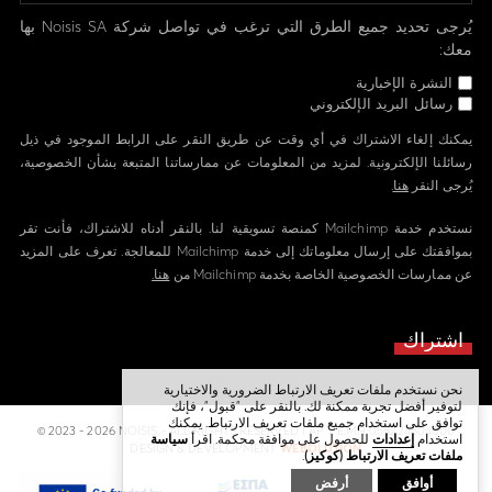
يُرجى تحديد جميع الطرق التي ترغب في تواصل شركة Noisis SA بها
معك:
النشرة الإخبارية
رسائل البريد الإلكتروني
يمكنك إلغاء الاشتراك في أي وقت عن طريق النقر على الرابط الموجود في ذيل
رسائلنا الإلكترونية. لمزيد من المعلومات عن ممارساتنا المتبعة بشأن الخصوصية،
يُرجى النقر
هنا
.
نستخدم خدمة Mailchimp كمنصة تسويقية لنا. بالنقر أدناه للاشتراك، فأنت تقر
بموافقتك على إرسال معلوماتك إلى خدمة Mailchimp للمعالجة. تعرف على المزيد
عن ممارسات الخصوصية الخاصة بخدمة Mailchimp من
هنا.
نحن نستخدم ملفات تعريف الارتباط الضرورية والاختيارية
لتوفير أفضل تجربة ممكنة لك. بالنقر على "قبول"، فإنك
توافق على استخدام جميع ملفات تعريف الارتباط. يمكنك
© 2023 - 2026 NOISIS - ALL RIGHTS RESERVED | ΑΡ. Γ.Ε.ΜΗ 058224804000
استخدام
إعدادات
للحصول على موافقة محكمة. اقرأ
سياسة
DESIGN & DEVELOPMENT
WEBOLUTION
ملفات تعريف الارتباط (كوكيز)
.
أوافق
أرفض