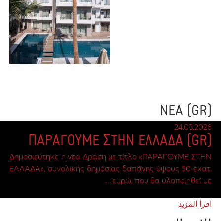
(GR) ΝΕΑ
24.03.2026
(GR) ΠΑΡΑΓΟΥΜΕ ΣΤΗΝ ΕΛΛΑΔΑ
Δημοσιεύτηκε η νέα Δράση με τίτλο «ΠΑΡΑΓΟΥΜΕ ΣΤΗΝ
ΕΛΛΑΔΑ», συνολικής δημόσιας δαπάνης ύψους 50 εκατ.
ευρώ, που θα υλοποιηθεί με…
اقرأ المزيد