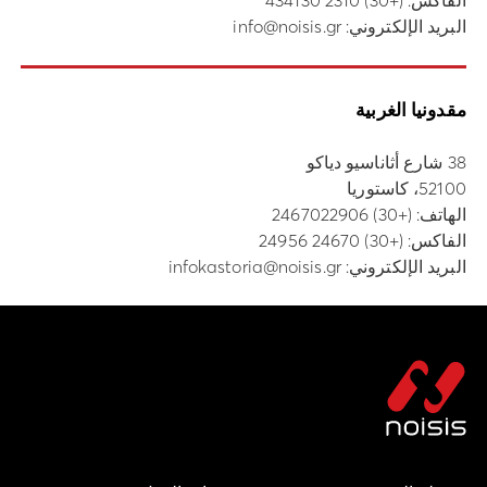
الفاكس: (+30) 2310 434130
البريد الإلكتروني:
info@noisis.gr
مقدونيا الغربية
38 شارع أثاناسيو دياكو
52100، كاستوريا
الهاتف:
(+30) 2467022906
الفاكس: (+30) 24670 24956
البريد الإلكتروني:
infokastoria@noisis.gr