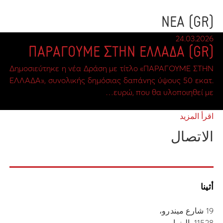
(GR) ΝΕΑ
24.03.2026
(GR) ΠΑΡΑΓΟΥΜΕ ΣΤΗΝ ΕΛΛΑΔΑ
Δημοσιεύτηκε η νέα Δράση με τίτλο «ΠΑΡΑΓΟΥΜΕ ΣΤΗΝ
ΕΛΛΑΔΑ», συνολικής δημόσιας δαπάνης ύψους 50 εκατ.
ευρώ, που θα υλοποιηθεί με…
اقرأ المزيد
الاتصال
أثينا
19 شارع ميندرو،
11528، إليزيا