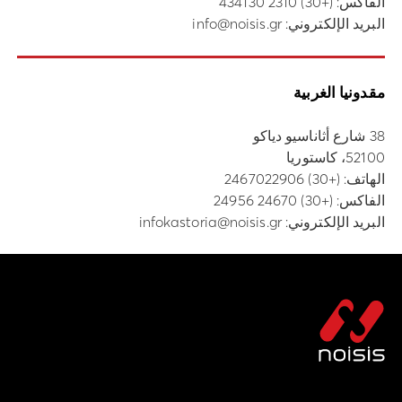
الفاكس: (+30) 2310 434130
البريد الإلكتروني:
info@noisis.gr
مقدونيا الغربية
38 شارع أثاناسيو دياكو
52100، كاستوريا
الهاتف:
(+30) 2467022906
الفاكس: (+30) 24670 24956
البريد الإلكتروني:
infokastoria@noisis.gr