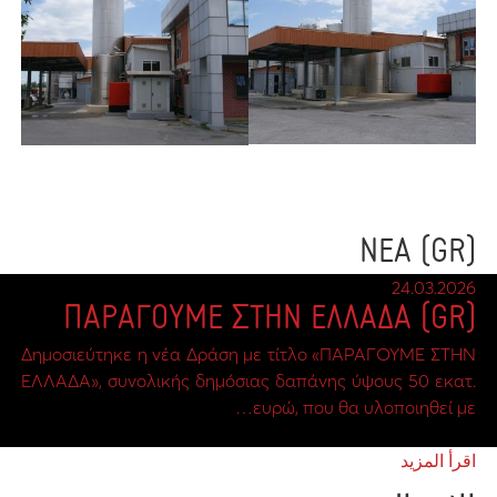
(GR) ΝΕΑ
24.03.2026
(GR) ΠΑΡΑΓΟΥΜΕ ΣΤΗΝ ΕΛΛΑΔΑ
Δημοσιεύτηκε η νέα Δράση με τίτλο «ΠΑΡΑΓΟΥΜΕ ΣΤΗΝ
ΕΛΛΑΔΑ», συνολικής δημόσιας δαπάνης ύψους 50 εκατ.
ευρώ, που θα υλοποιηθεί με…
اقرأ المزيد