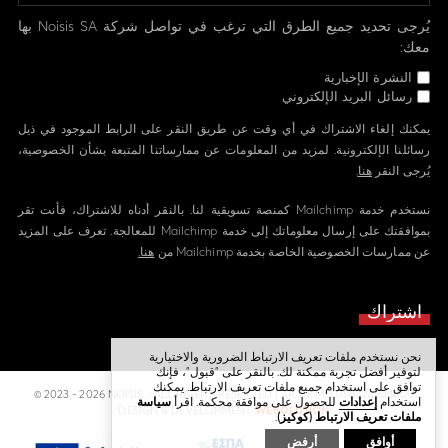
يُرجى تحديد جميع الطرق التي ترغب في تواصل شركة Noisis SA بها
معك:
النشرة الإخبارية
رسائل البريد الإلكتروني
يمكنك إلغاء الاشتراك في أي وقت عن طريق النقر على الرابط الموجود في ذيل
رسائلنا الإلكترونية. لمزيد من المعلومات عن ممارساتنا المتبعة بشأن الخصوصية،
يُرجى النقر
هنا
.
نستخدم خدمة Mailchimp كمنصة تسويقية لنا. بالنقر أدناه للاشتراك، فأنت تقر
بموافقتك على إرسال معلوماتك إلى خدمة Mailchimp للمعالجة. تعرف على المزيد
عن ممارسات الخصوصية الخاصة بخدمة Mailchimp من
هنا.
نحن نستخدم ملفات تعريف الارتباط الضرورية والاختيارية
لتوفير أفضل تجربة ممكنة لك. بالنقر على "قبول"، فإنك
توافق على استخدام جميع ملفات تعريف الارتباط. يمكنك
© 2023 - 2026 NOISIS - ALL RIGHTS RESERVED | ΑΡ. Γ.Ε.ΜΗ 058224804000
استخدام
إعدادات
للحصول على موافقة محكمة. اقرأ
سياسة
DESIGN & DEVELOPMENT
WEBOLUTION
ملفات تعريف الارتباط (كوكيز)
.
أوافق
أرفض