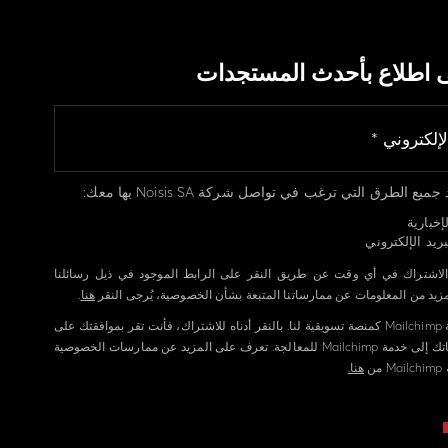
ى اطلاع بأحدث المستجدات
يع الطرق التي ترغب في تواصل شركة Noisis SA بها معك:
إخبارية
ريد الإلكتروني
الاشتراك في أي وقت عن طريق النقر على الرابط الموجود في ذيل رسائلنا
لمزيد من المعلومات عن ممارساتنا المتبعة بشأن الخصوصية، يُرجى النقر
هنا
.
نستخدم خدمة Mailchimp كمنصة تسويقية لنا. بالنقر أدناه للاشتراك، فأنت تقر بموافقتك على
إرسال معلوماتك إلى خدمة Mailchimp للمعالجة. تعرف على المزيد عن ممارسات الخصوصية
ن
هنا.