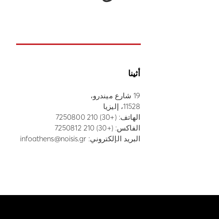
أثينا
19 شارع ميندرو،
11528، إليزيا
الهاتف:
(+30) 210 7250800
الفاكس: (+30) 210 7250812
البريد الإلكتروني:
infoathens@noisis.gr