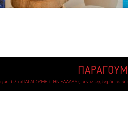
η με τίτλο «ΠΑΡΑΓΟΥΜΕ ΣΤΗΝ ΕΛΛΑΔΑ», συνολικής δημόσιας δαπάν