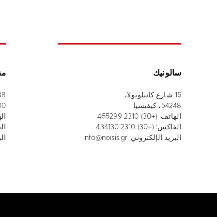
سالونيك
مق
15 شارع كانيلوبولا،
38 شارع أثاناسيو
54248، كيفيسيا
52100
الهاتف:
(+30) 2310 455299
ال
الفاكس: (+30) 2310 434130
الفاك
البريد الإلكتروني:
info@noisis.gr
الب