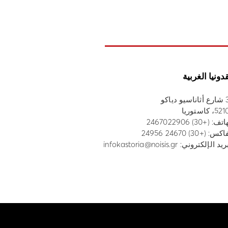
دونيا الغربية
 دياكو
، كاستوريا
هاتف:
(+30) 2467022906
س: (+30) 24670 24956
ريد الإلكتروني:
infokastoria@noisis.gr