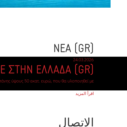
(GR) ΝΕΑ
24.03.2026
(GR) ΠΑΡΑΓΟΥΜΕ ΣΤΗΝ ΕΛΛΑΔΑ
ης ύψους 50 εκατ. ευρώ, που θα υλοποιηθεί με…
اقرأ المزيد
الاتصال