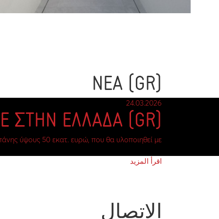
(GR) ΝΕΑ
24.03.2026
(GR) ΠΑΡΑΓΟΥΜΕ ΣΤΗΝ ΕΛΛΑΔΑ
ης ύψους 50 εκατ. ευρώ, που θα υλοποιηθεί με…
اقرأ المزيد
الاتصال