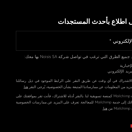
ى اطلاع بأحدث المستجدات
يع الطرق التي ترغب في تواصل شركة Noisis SA بها معك:
إخبارية
ريد الإلكتروني
الاشتراك في أي وقت عن طريق النقر على الرابط الموجود في ذيل رسائلنا
لمزيد من المعلومات عن ممارساتنا المتبعة بشأن الخصوصية، يُرجى النقر
هنا
.
نستخدم خدمة Mailchimp كمنصة تسويقية لنا. بالنقر أدناه للاشتراك، فأنت تقر بموافقتك على
إرسال معلوماتك إلى خدمة Mailchimp للمعالجة. تعرف على المزيد عن ممارسات الخصوصية
ن
هنا.