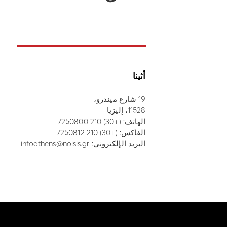
أثينا
19 شارع ميندرو،
11528، إليزيا
الهاتف:
(+30) 210 7250800
الفاكس: (+30) 210 7250812
البريد الإلكتروني:
infoathens@noisis.gr