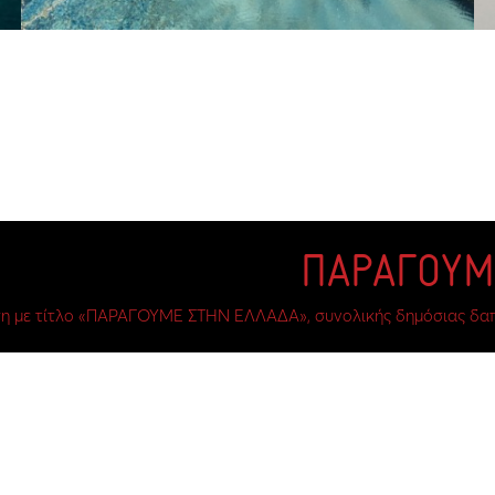
η με τίτλο «ΠΑΡΑΓΟΥΜΕ ΣΤΗΝ ΕΛΛΑΔΑ», συνολικής δημόσιας δαπάν