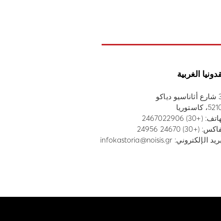
دونيا الغربية
 دياكو
، كاستوريا
هاتف:
(+30) 2467022906
س: (+30) 24670 24956
ريد الإلكتروني:
infokastoria@noisis.gr