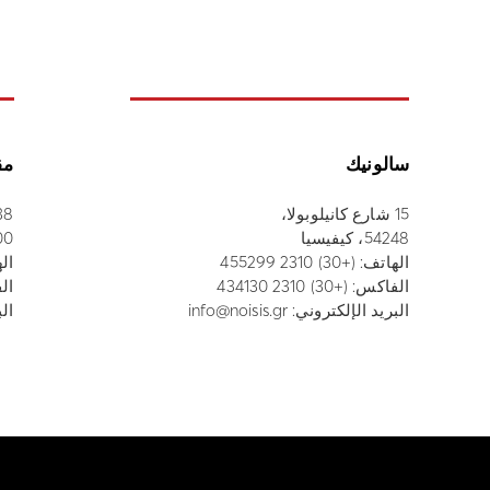
سالونيك
مق
15 شارع كانيلوبولا،
38 شارع أثاناسيو
54248، كيفيسيا
52100
الهاتف:
(+30) 2310 455299
ال
الفاكس: (+30) 2310 434130
الفاك
البريد الإلكتروني:
info@noisis.gr
الب