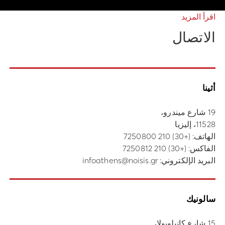
اقرأ المزيد
الاتصال
أثينا
19 شارع ميندرو،
11528، إليزيا
الهاتف:
(+30) 210 7250800
الفاكس: (+30) 210 7250812
البريد الإلكتروني:
infoathens@noisis.gr
سالونيك
15 شارع كانيلوبولا،