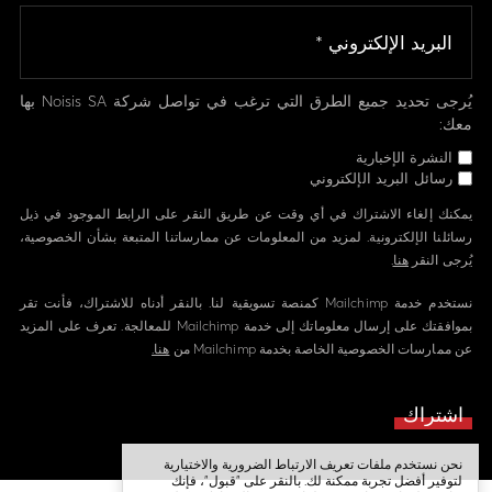
يُرجى تحديد جميع الطرق التي ترغب في تواصل شركة Noisis SA بها
معك:
النشرة الإخبارية
رسائل البريد الإلكتروني
يمكنك إلغاء الاشتراك في أي وقت عن طريق النقر على الرابط الموجود في ذيل
رسائلنا الإلكترونية. لمزيد من المعلومات عن ممارساتنا المتبعة بشأن الخصوصية،
يُرجى النقر
هنا
.
نستخدم خدمة Mailchimp كمنصة تسويقية لنا. بالنقر أدناه للاشتراك، فأنت تقر
بموافقتك على إرسال معلوماتك إلى خدمة Mailchimp للمعالجة. تعرف على المزيد
عن ممارسات الخصوصية الخاصة بخدمة Mailchimp من
هنا.
نحن نستخدم ملفات تعريف الارتباط الضرورية والاختيارية
لتوفير أفضل تجربة ممكنة لك. بالنقر على "قبول"، فإنك