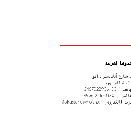
دونيا الغربية
 دياكو
، كاستوريا
هاتف:
(+30) 2467022906
س: (+30) 24670 24956
ريد الإلكتروني:
infokastoria@noisis.gr