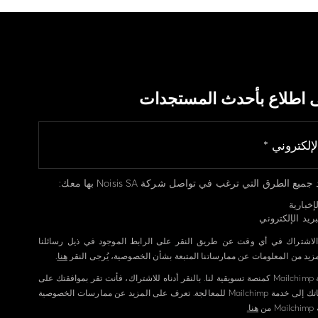
ى اطلاع بأحدث المستجدات
يع الطرق التي ترغب في تواصل شركة Noisis SA بها معك:
إخبارية
ريد الإلكتروني
الاشتراك في أي وقت عن طريق النقر على الرابط الموجود في ذيل رسائلنا
لمزيد من المعلومات عن ممارساتنا المتبعة بشأن الخصوصية، يُرجى النقر
هنا
.
نستخدم خدمة Mailchimp كمنصة تسويقية لنا. بالنقر أدناه للاشتراك، فأنت تقر بموافقتك على
إرسال معلوماتك إلى خدمة Mailchimp للمعالجة. تعرف على المزيد عن ممارسات الخصوصية
ن
هنا.