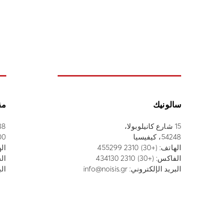
سالونيك
مق
15 شارع كانيلوبولا،
38 شارع أثاناسيو
54248، كيفيسيا
52100
الهاتف:
(+30) 2310 455299
ال
الفاكس: (+30) 2310 434130
الفاك
البريد الإلكتروني:
info@noisis.gr
الب