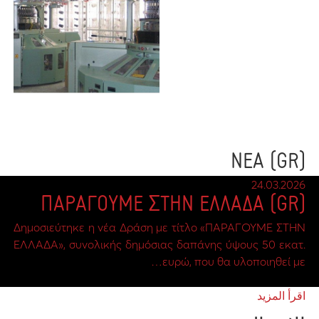
(GR) ΝΕΑ
24.03.2026
(GR) ΠΑΡΑΓΟΥΜΕ ΣΤΗΝ ΕΛΛΑΔΑ
Δημοσιεύτηκε η νέα Δράση με τίτλο «ΠΑΡΑΓΟΥΜΕ ΣΤΗΝ
ΕΛΛΑΔΑ», συνολικής δημόσιας δαπάνης ύψους 50 εκατ.
ευρώ, που θα υλοποιηθεί με…
اقرأ المزيد