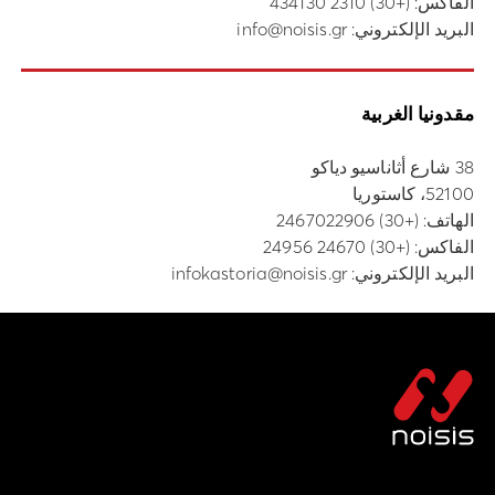
الفاكس: (+30) 2310 434130
البريد الإلكتروني:
info@noisis.gr
مقدونيا الغربية
38 شارع أثاناسيو دياكو
52100، كاستوريا
الهاتف:
(+30) 2467022906
الفاكس: (+30) 24670 24956
البريد الإلكتروني:
infokastoria@noisis.gr