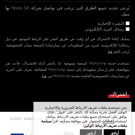
يُرجى تحديد جميع الطرق التي ترغب في تواصل شركة Noisis SA بها
معك:
النشرة الإخبارية
رسائل البريد الإلكتروني
يمكنك إلغاء الاشتراك في أي وقت عن طريق النقر على الرابط الموجود في ذيل
رسائلنا الإلكترونية. لمزيد من المعلومات عن ممارساتنا المتبعة بشأن الخصوصية،
يُرجى النقر
هنا
.
نستخدم خدمة Mailchimp كمنصة تسويقية لنا. بالنقر أدناه للاشتراك، فأنت تقر
بموافقتك على إرسال معلوماتك إلى خدمة Mailchimp للمعالجة. تعرف على المزيد
عن ممارسات الخصوصية الخاصة بخدمة Mailchimp من
هنا.
نحن نستخدم ملفات تعريف الارتباط الضرورية والاختيارية
لتوفير أفضل تجربة ممكنة لك. بالنقر على "قبول"، فإنك
توافق على استخدام جميع ملفات تعريف الارتباط. يمكنك
© 2023 - 2026 NOISIS - ALL RIGHTS RESERVED | ΑΡ. Γ.Ε.ΜΗ 058224804000
استخدام
إعدادات
للحصول على موافقة محكمة. اقرأ
سياسة
DESIGN & DEVELOPMENT
WEBOLUTION
ملفات تعريف الارتباط (كوكيز)
.
أوافق
أرفض