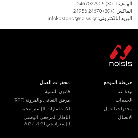
الهاتف:
(+30) 2467022906
الفاكس: (+30) 24670 24956
البريد الإلكتروني:
infokastoria@noisis.gr
خريطة الموقع
محفزات العمل
نبذة عنا
قانون التنمية
الخدمات
مرفق التعافي والمرونة (RRF)
محفزات العمل
الاستثمارات الإستراتيجية
الاتصال
الإطار المرجعي الوطني
الإستراتيجي 2021-2027