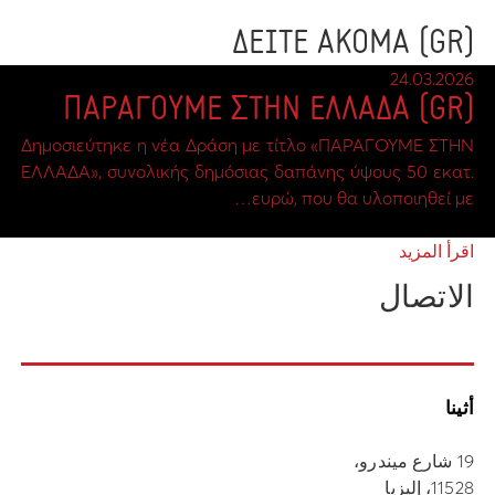
(GR) ΔΕΙΤΕ ΑΚΟΜΑ
24.03.2026
(GR) ΠΑΡΑΓΟΥΜΕ ΣΤΗΝ ΕΛΛΑΔΑ
Δημοσιεύτηκε η νέα Δράση με τίτλο «ΠΑΡΑΓΟΥΜΕ ΣΤΗΝ
ΕΛΛΑΔΑ», συνολικής δημόσιας δαπάνης ύψους 50 εκατ.
ευρώ, που θα υλοποιηθεί με…
اقرأ المزيد
الاتصال
أثينا
19 شارع ميندرو،
11528، إليزيا