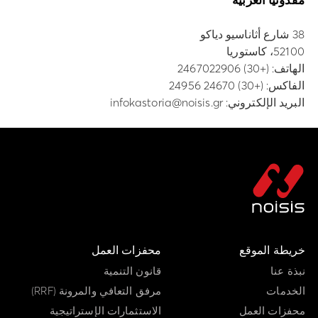
38 شارع أثاناسيو دياكو
52100، كاستوريا
الهاتف:
(+30) 2467022906
الفاكس: (+30) 24670 24956
البريد الإلكتروني:
infokastoria@noisis.gr
خريطة الموقع
محفزات العمل
نبذة عنا
قانون التنمية
الخدمات
مرفق التعافي والمرونة (RRF)
محفزات العمل
الاستثمارات الإستراتيجية