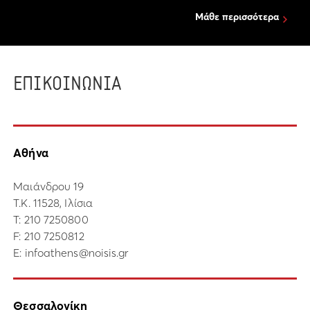
Μάθε περισσότερα
ΕΠΙΚΟΙΝΩΝΙΑ
Αθήνα
Μαιάνδρου 19
Τ.Κ. 11528, Ιλίσια
Τ:
210 7250800
F: 210 7250812
E:
infoathens@noisis.gr
Θεσσαλονίκη