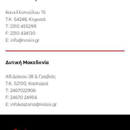
Κανελλοπούλου 15
Τ.Κ. 54248, Κηφισιά
Τ:
2310 455299
F: 2310 434130
E:
info@noisis.gr
Δυτική Μακεδονία
Αθ.Διάκου 38 & Γραβιάς
Τ.Κ. 52100, Καστοριά
Τ:
2467022906
F: 24670 24956
E:
infokastoria@noisis.gr