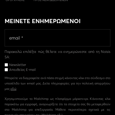
ΟΡΟΙ ΧΡΗΣΗΣ
ΠΡΟΣΤΑΣΙΑ ΔΕΔΟΜΕΝΩΝ
ΜΕΙΝΕΤΕ ΕΝΗΜΕΡΩΜΕΝΟΙ
Παρακαλώ επιλέξτε πώς θέλετε να ενημερώνεστε από τη Noisis
SA:
Newsletter
Απευθείας E-mail
Μπορείτε να διαγραφείτε ανά πάσα στιγμή κάνοντας κλικ στο σύνδεσμο στο
υποσέλιδο των email μας. Δείτε πληροφορίες για την πολιτική απορρήτου
μας
εδώ
Χρησιμοποιούμε το Mailchimp ως πλατφόρμα μάρκετινγκ. Κάνοντας κλικ
παρακάτω για εγγραφή, αναγνωρίζετε ότι τα στοιχεία σας θα μεταφερθούν
στο Mailchimp για επεξεργασία. Μάθετε περισσότερα σχετικά με τις
πρακτικές απορρήτου του Mailchimp
εδώ.