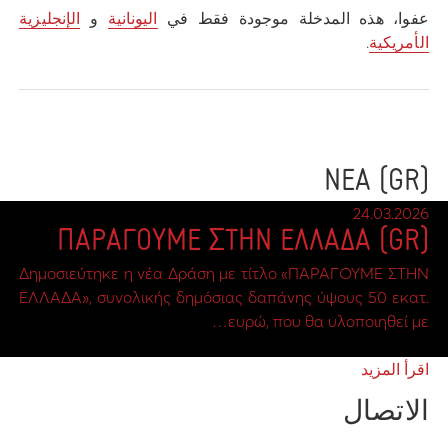
عفوا، هذه المدخلة موجودة فقط في
اليونانية
و
الإنجليزية
الأمريكية
.
(GR) ΝΕΑ
24.03.2026
(GR) ΠΑΡΑΓΟΥΜΕ ΣΤΗΝ ΕΛΛΑΔΑ
Δημοσιεύτηκε η νέα Δράση με τίτλο «ΠΑΡΑΓΟΥΜΕ ΣΤΗΝ
ΕΛΛΑΔΑ», συνολικής δημόσιας δαπάνης ύψους 50 εκατ.
ευρώ, που θα υλοποιηθεί με…
اقرأ المزيد
الاتصال