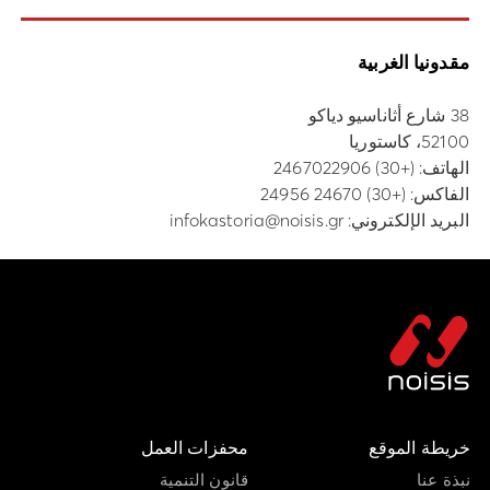
مقدونيا الغربية
38 شارع أثاناسيو دياكو
52100، كاستوريا
الهاتف:
(+30) 2467022906
الفاكس: (+30) 24670 24956
البريد الإلكتروني:
infokastoria@noisis.gr
خريطة الموقع
محفزات العمل
نبذة عنا
قانون التنمية