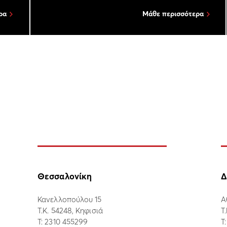
ρα
Μάθε περισσότερα
Θεσσαλονίκη
Δ
Κανελλοπούλου 15
Α
Τ.Κ. 54248, Κηφισιά
Τ
Τ:
2310 455299
Τ