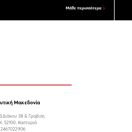
Μάθε περισσότερα
υτική Μακεδονία
θ.Διάκου 38 & Γραβιάς
.Κ. 52100, Καστοριά
:
2467022906