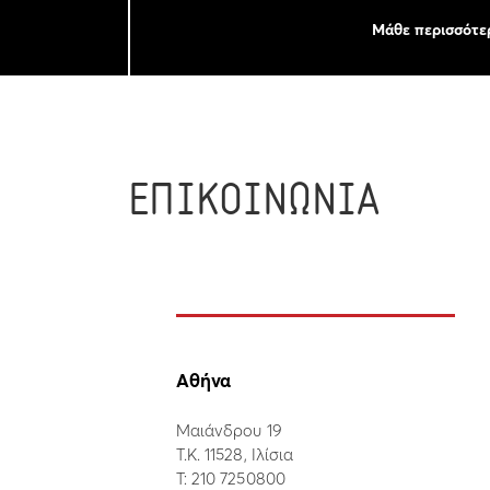
Μάθε περισσότε
ΕΠΙΚΟΙΝΩΝΙΑ
Αθήνα
Μαιάνδρου 19
Τ.Κ. 11528, Ιλίσια
Τ:
210 7250800