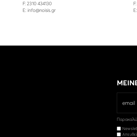
F: 2310 434130
F
E:
info@noisis.gr
E
ΜΕΙΝ
Παρακαλώ 
Newslet
Απευθεί