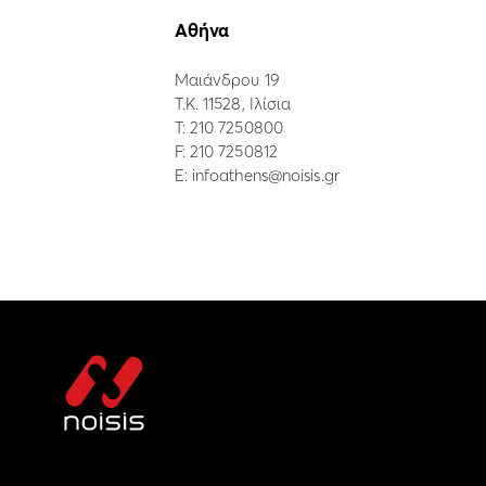
Αθήνα
Μαιάνδρου 19
Τ.Κ. 11528, Ιλίσια
Τ:
210 7250800
F: 210 7250812
E:
infoathens@noisis.gr