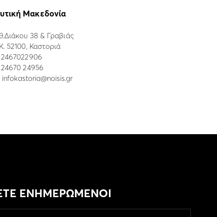
υτική Μακεδονία
θ.Διάκου 38 & Γραβιάς
.Κ. 52100, Καστοριά
:
2467022906
: 24670 24956
:
infokastoria@noisis.gr
ΕΤΕ ΕΝΗΜΕΡΩΜΕΝΟΙ