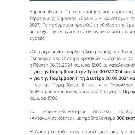
Δημοσιεύθηκε η 1η τροποποίηση και παράταση
Στρατηγικής Σημασίας «Ερευνώ – Καινοτομώ» τ
2027). Το πρόγραμμα προωθεί τη σύνδεση της έρευ
με στόχο την ενίσχυση της ανταγωνιστικότητας κα
αγορές.
«Ως ημερομηνία έναρξης ηλεκτρονικής υποβολή
Πληροφοριακό Σύστημα Κρατικών Ενισχύσεων (ΟΠΣΚ
η Πέμπτη 06.06.2024 και ώρα 12:00 με καταληκτικέ
– γ
ια την Παρέμβαση Ι την Τρίτη 30.07.2024 και ώ
– για την Παρέμβαση ΙΙ τη Δευτέρα 20.09.2024 κα
– για τις Παρεμβάσεις ΙΙΙ και IV η Πρόσκληση
διαθέσιμου προϋπολογισμού ανά Κατηγορία Περιφέρ
και ώρα 15:00.
Το «Ερευνώ-Καινοτομώ» αποτελεί Πράξη
«Ανταγωνιστικότητα», με προϋπολογισμό
300 εκατ
Η Δράση εστιάζει στην παροχή κινήτρων για ιδι