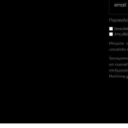
Παρακαλώ 
Newslet
Απευθεί
Μπορείτε ν
υποσέλιδο τ
Χρησιμοποι
για εγγραφή
επεξεργασί
Mailchimp