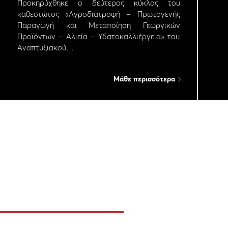
Προκηρύχθηκε ο δεύτερος κύκλος του
καθεστώτος «Αγροδιατροφή – Πρωτογενής
Παραγωγή και Μεταποίηση Γεωργικών
Προϊόντων – Αλιεία – Υδατοκαλλιέργεια» του
Αναπτυξιακού…
Μάθε περισσότερα