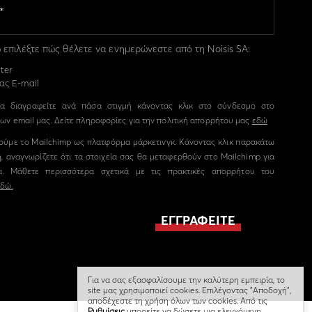
επιλέξτε πώς θέλετε να ενημερώνεστε από τη Noisis SA:
ter
ας E-mail
α διαγραφείτε ανά πάσα στιγμή κάνοντας κλικ στο σύνδεσμο στο
ων email μας. Δείτε πληροφορίες για την πολιτική απορρήτου μας
εδώ
ούμε το Mailchimp ως πλατφόρμα μάρκετινγκ. Κάνοντας κλικ παρακάτω
, αναγνωρίζετε ότι τα στοιχεία σας θα μεταφερθούν στο Mailchimp για
α. Μάθετε περισσότερα σχετικά με τις πρακτικές απορρήτου του
εδώ.
Για να σας εξασφαλίσουμε την καλύτερη εμπειρία, το
site μας χρησιμοποιεί cookies. Επιλέγοντας "Αποδοχή",
αποδέχεστε τη χρήση όλων των cookies. Από τις
Ρυθμίσεις
μπορείτε να δώσετε μια ελεγχόμενη