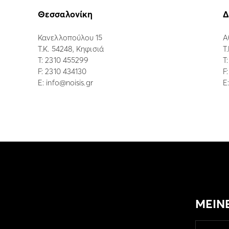
Θεσσαλονίκη
Δ
Κανελλοπούλου 15
Α
Τ.Κ. 54248, Κηφισιά
Τ
Τ:
2310 455299
Τ
F: 2310 434130
F
E:
info@noisis.gr
E
ΜΕΙΝ