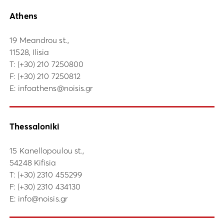
Athens
19 Meandrou st.,
11528, Ilisia
Τ:
(+30) 210 7250800
F: (+30) 210 7250812
E:
infoathens@noisis.gr
Thessaloniki
15 Kanellopoulou st.,
54248 Kifisia
Τ:
(+30) 2310 455299
F: (+30) 2310 434130
E:
info@noisis.gr