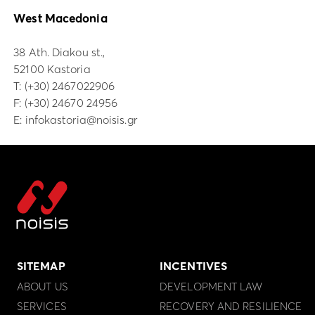
West Macedonia
38 Ath. Diakou st.,
52100 Kastoria
Τ:
(+30) 2467022906
F: (+30) 24670 24956
E:
infokastoria@noisis.gr
SITEMAP
INCENTIVES
ABOUT US
DEVELOPMENT LAW
SERVICES
RECOVERY AND RESILIENCE