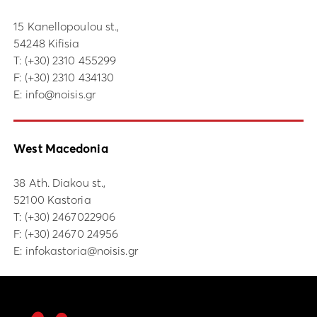
15 Kanellopoulou st.,
54248 Kifisia
Τ:
(+30) 2310 455299
F: (+30) 2310 434130
E:
info@noisis.gr
West Macedonia
38 Ath. Diakou st.,
52100 Kastoria
Τ:
(+30) 2467022906
F: (+30) 24670 24956
E:
infokastoria@noisis.gr