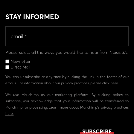
STAY INFORMED
Please select all the ways you would like to hear from Noisis SA:
Newsletter
Direct Mail
You can unsubscribe at any time by clicking the link in the footer of our
emails. For information about our privacy practices, please click
here
.
We use Mailchimp as our marketing platform. By clicking below to
subscribe, you acknowledge that your information will be transferred to
Mailchimp for processing. Learn more about Mailchimp's privacy practices
here.