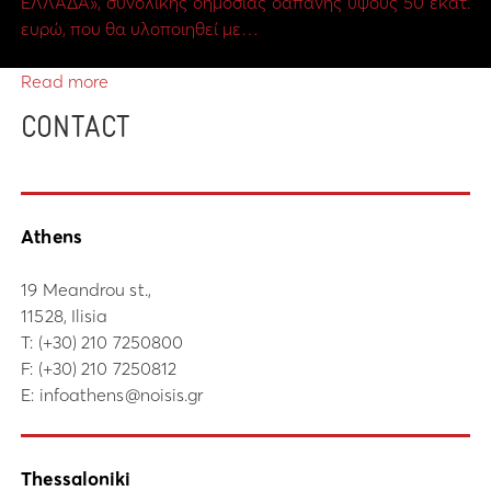
ΕΛΛΑΔΑ», συνολικής δημόσιας δαπάνης ύψους 50 εκατ.
ευρώ, που θα υλοποιηθεί με…
Read more
CONTACT
Athens
19 Meandrou st.,
11528, Ilisia
Τ:
(+30) 210 7250800
F: (+30) 210 7250812
E:
infoathens@noisis.gr
Thessaloniki