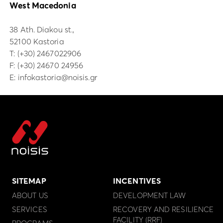
West Macedonia
38 Ath. Diakou st.,
52100 Kastoria
Τ:
(+30) 2467022906
F: (+30) 24670 24956
E:
infokastoria@noisis.gr
SITEMAP
INCENTIVES
ABOUT US
DEVELOPMENT LAW
SERVICES
RECOVERY AND RESILIENCE
FACILITY (RRF)