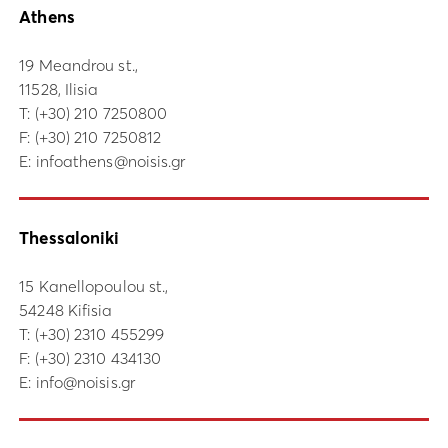
Athens
19 Meandrou st.,
11528, Ilisia
Τ:
(+30) 210 7250800
F: (+30) 210 7250812
E:
infoathens@noisis.gr
Thessaloniki
15 Kanellopoulou st.,
54248 Kifisia
Τ:
(+30) 2310 455299
F: (+30) 2310 434130
E:
info@noisis.gr