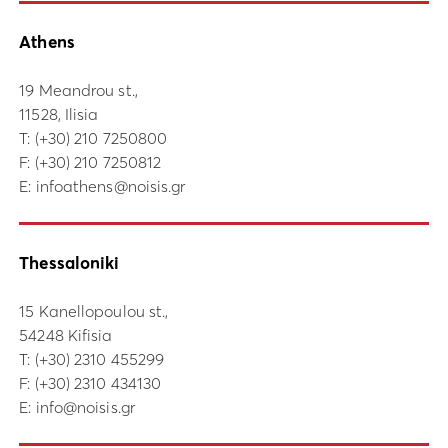
Athens
19 Meandrou st.,
11528, Ilisia
Τ:
(+30) 210 7250800
F: (+30) 210 7250812
E:
infoathens@noisis.gr
Thessaloniki
15 Kanellopoulou st.,
54248 Kifisia
Τ:
(+30) 2310 455299
F: (+30) 2310 434130
E:
info@noisis.gr