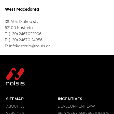
West Macedonia
38 Ath. Diakou st.,
52100 Kastoria
Τ:
(+30) 2467022906
F: (+30) 24670 24956
E:
infokastoria@noisis.gr
SITEMAP
INCENTIVES
ABOUT US
DEVELOPMENT LAW
SERVICES
RECOVERY AND RESILIENCE