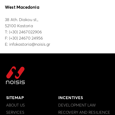
West Macedonia
38 Ath. Diakou st.,
52100 Kastoria
Τ:
(+30) 2467022906
F: (+30) 24670 24956
E:
infokastoria@noisis.gr
SITEMAP
INCENTIVES
ABOUT US
DEVELOPMENT LAW
SERVICES
RECOVERY AND RESILIENCE