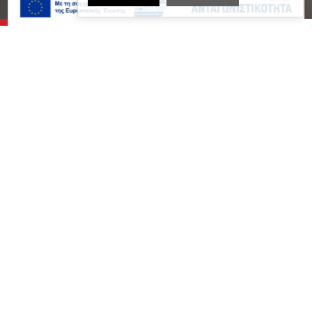
ΠΟΙΟΙ
ΕΙΜΑΣΤΕ
ΕΠΕΝΔΥΣΤΕ ΜΕ ΤΗΝ ΚΑΛΥΤΕΡΗ ΟΜΑΔΑ
Η
NOISIS – Σύμβουλοι Ανάπτυξης Α.Ε.
για
περισσότερα από 25 χρόνια παρέχει εξειδικευμένες
συμβουλευτικές υπηρεσίες, τόσο σε κορυφαίες
Ελληνικές & Διεθνείς Επιχειρήσεις, όσο και στον
Δημόσιο Τομέα, κατέχοντας σήμερα πρωταγωνιστική
θέση στο χώρο των Συμβουλευτικών Υπηρεσιών.
Με σύγχρονες εγκαταστάσεις σε Αθήνα,