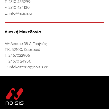
Τ:
2310 455299
F: 2310 434130
E:
info@noisis.gr
Δυτική Μακεδονία
Αθ.Διάκου 38 & Γραβιάς
Τ.Κ. 52100, Καστοριά
Τ:
2467022906
F: 24670 24956
E:
infokastoria@noisis.gr