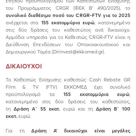
ετήσιου προϋπολογισμού των Καθεστώτων Ενίσχυσης
του Προγράμματος CRGR (ΦΕΚ Β’ 490/2025), το
συνολικό διαθέσιμο ποσό του CRGR-FTV για το 2025
ανέρχεται στα
155 εκατομμύρια ευρώ
, κατανεμημένο
στις δύο δράσεις του καθεστώτος ανά δικαιούχο.
Αρμόδια υπηρεσία για το Καθεστώς CRGR-FTV είναι η
Διεύθυνση Επενδύσεων του Οπτικοακουστικού και
Δημιουργικού Τομέα (Dirinvest@ekkomed.gr).
ΔΙΚΑΙΟΥΧΟΙ
Το Καθεστώς Ενίσχυσης καθεστώς Cash Rebate GR
Film & TV (FTV) ΕΚΚΟΜΕΔ έχει συνολικό
προϋπολογισμό τα
155 εκατομμύρια ευρώ
,
κατανεμημένο στις δύο δράσεις του καθεστώτος,
τη
Δράση Α΄ 55 εκατ.
ευρώ και τη
Δράση Β΄ 100
εκατ.
ευρώ.
Για τη
Δράση Α’ δικαιούχοι είναι μεγάλες