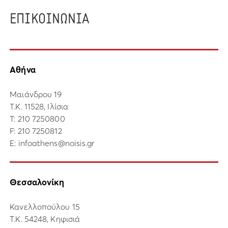
ΕΠΙΚΟΙΝΩΝΙΑ
Αθήνα
Μαιάνδρου 19
Τ.Κ. 11528, Ιλίσια
Τ:
210 7250800
F: 210 7250812
E:
infoathens@noisis.gr
Θεσσαλονίκη
Κανελλοπούλου 15
Τ.Κ. 54248, Κηφισιά