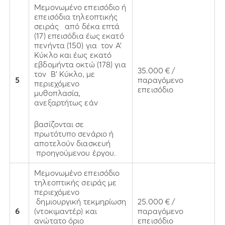
Μεμονωμένο επεισόδιο ή
επεισόδια τηλεοπτικής
σειράς από δέκα επτά
(17) επεισόδια έως εκατό
πενήντα (150) για τον Α’
Κύκλο και έως εκατό
εβδομήντα οκτώ (178) για
35.000 € /
τον Β’ Κύκλο, με
5
παραγόμενο
περιεχόμενο
επεισόδιο
μυθοπλασία,
ανεξαρτήτως εάν
βασίζονται σε
πρωτότυπο σενάριο ή
αποτελούν διασκευή
προηγούμενου έργου.
Μεμονωμένο επεισόδιο
τηλεοπτικής σειράς με
περιεχόμενο
δημιουργική τεκμηρίωση
25.000 € /
6
(ντοκιμαντέρ) και
παραγόμενο
ανώτατο όριο
επεισόδιο