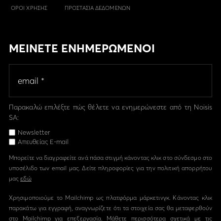
ΟΡΟΙ ΧΡΗΣΗΣ
ΠΡΟΣΤΑΣΙΑ ΔΕΔΟΜΕΝΩΝ
ΜΕΙΝΕΤΕ ΕΝΗΜΕΡΩΜΕΝΟΙ
Παρακαλώ επιλέξτε πώς θέλετε να ενημερώνεστε από τη Noisis
SA:
Newsletter
Απευθείας E-mail
Μπορείτε να διαγραφείτε ανά πάσα στιγμή κάνοντας κλικ στο σύνδεσμο στο
υποσέλιδο των email μας. Δείτε πληροφορίες για την πολιτική απορρήτου
μας
εδώ
Χρησιμοποιούμε το Mailchimp ως πλατφόρμα μάρκετινγκ. Κάνοντας κλικ
παρακάτω για εγγραφή, αναγνωρίζετε ότι τα στοιχεία σας θα μεταφερθούν
στο Mailchimp για επεξεργασία. Μάθετε περισσότερα σχετικά με τις