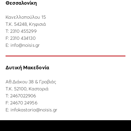
Θεσσαλονίκη
Κανελλοπούλου 15
Τ.Κ. 54248, Κηφισιά
Τ:
2310 455299
F: 2310 434130
E:
info@noisis.gr
Δυτική Μακεδονία
Αθ.Διάκου 38 & Γραβιάς
Τ.Κ. 52100, Καστοριά
Τ:
2467022906
F: 24670 24956
E:
infokastoria@noisis.gr