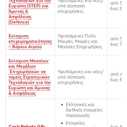
Τεχνολογιών για την
Υφιστάμενες και νέες/
από 50
Ευρώπη (STEP) και
υπό σύσταση
έως 67
Άμυνας &
επιχειρήσεις
Ασφάλειας
(Defence)
Ενίσχυση
Υφιστάμενες Πολύ
από 50
επιχειρηματικότητας
Μικρές, Μικρές και
έως 70
– Βόρειο Αιγαίο
Μεσαίες Επιχειρήσεις
Ενίσχυση Μεσαίων
και Μεγάλων
Επιχειρήσεων σε
Υφιστάμενες και νέες/
από 40
τομείς Στρατηγικών
υπό σύσταση
έως 60
Τεχνολογιών για την
επιχειρήσεις
Ευρώπη και Άμυνας
& Ασφάλειας
Ελληνικές και
διεθνείς εταιρείες
παραγωγής
Εταιρείες
Cash Rebate GR-
έως 40