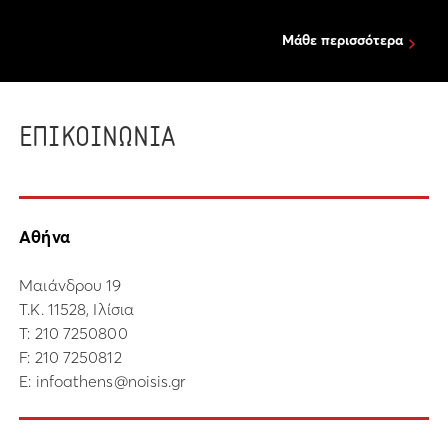
Μάθε περισσότερα
ΕΠΙΚΟΙΝΩΝΙΑ
Αθήνα
Μαιάνδρου 19
Τ.Κ. 11528, Ιλίσια
Τ:
210 7250800
F: 210 7250812
E:
infoathens@noisis.gr