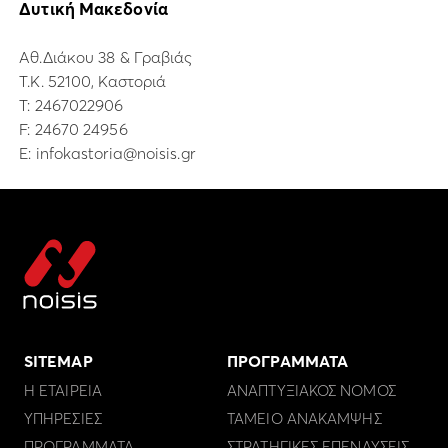
Δυτική Μακεδονία
Αθ.Διάκου 38 & Γραβιάς
Τ.Κ. 52100, Καστοριά
Τ:
2467022906
F: 24670 24956
E:
infokastoria@noisis.gr
SITEMAP
ΠΡΟΓΡΑΜΜΑΤΑ
Η ΕΤΑΙΡΕΙΑ
ΑΝΑΠΤΥΞΙΑΚΟΣ ΝΟΜΟΣ
ΥΠΗΡΕΣΙΕΣ
ΤΑΜΕΙΟ ΑΝΑΚΑΜΨΗΣ
ΠΡΟΓΡΑΜΜΑΤΑ
ΣΤΡΑΤΗΓΙΚΕΣ ΕΠΕΝΔΥΣΕΙΣ