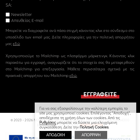
SA:
Newsletter
Απευθείας E-mail
Μπορείτε να διαγραφείτε ανά πάσα στιγμή κάνοντας κλικ στο σύνδεσμο στο
υποσέλιδο των email μας. Δείτε πληροφορίες για την πολιτική απορρήτου
μας
εδώ
Χρησιμοποιούμε το Mailchimp ως πλατφόρμα μάρκετινγκ. Κάνοντας κλικ
παρακάτω για εγγραφή, αναγνωρίζετε ότι τα στοιχεία σας θα μεταφερθούν
στο Mailchimp για επεξεργασία. Μάθετε περισσότερα σχετικά με τις
πρακτικές απορρήτου του Mailchimp
εδώ.
Για να σας εξασφαλίσουμε την καλύτερη εμπειρία, το
site μας χρησιμοποιεί cookies. Επιλέγοντας "Αποδοχή",
αποδέχεστε τη χρήση όλων των cookies. Από τις
© 2023 - 2026 NOISIS - ALL RIGHTS RESERVED | ΑΡ. Γ.Ε.ΜΗ 058224804000
Ρυθμίσεις
μπορείτε να δώσετε μια ελεγχόμενη
DESIGN & DEVELOPMENT
WEBOLUTION
συγκατάθεση. Δείτε την
Πολιτική Cookies
.
ΑΠΟΔΟΧΗ
ΑΠΟΡΡΙΨΗ