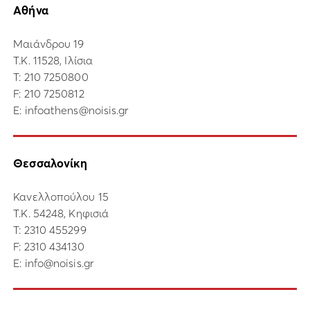
Αθήνα
Μαιάνδρου 19
Τ.Κ. 11528, Ιλίσια
Τ:
210 7250800
F: 210 7250812
E:
infoathens@noisis.gr
Θεσσαλονίκη
Κανελλοπούλου 15
Τ.Κ. 54248, Κηφισιά
Τ:
2310 455299
F: 2310 434130
E:
info@noisis.gr