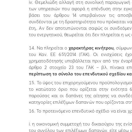
iv. Θεμελιώδη αλλαγή στη συνολική παραγωγική
των υπηρεσιών που αφορά η επένδυση στην εγκα
βάσει του άρθρου 14 υπερβαίνουν τις αποσβέ
συνδέονται με τη δραστηριότητα που πρόκειται ν
έτη,. Αν δεν αποτυπώνονται σαφώς οι συνδεόμεν
του ενεργητικού, θεωρείται ότι δεν πληρείται η ω
Να πληρείται ο
χαρακτήρας κινήτρου,
σύμφων
του Καν. ΕΕ 651/2014 (ΓΑΚ). Οι ενισχύσεις έ
χρηματοδότησής υποβάλλεται πριν από την έναρξ
άρθρο 2 στοιχείο 23 του ΓΑΚ – βλ. πίνακα ε
περίπτωση το σύνολο του επενδυτικού σχεδίου κ
Το ύψος του επιχορηγούμενου προϋπολογισμού
το κατώτατο όριο που ορίζεται στην ενότητα 6
παρούσας και οι δαπάνες της αίτησης να συνδέο
κατηγορίες επιλέξιμων δαπανών που ορίζονται στην
Το προτεινόμενο επενδυτικό σχέδιο να είναι χ
i. η οικονομική συμμετοχή του δικαιούχου της εν
του συνόλου των επιλέξιμων δαπανών, είτε μέσω 