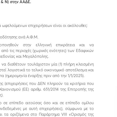
 & Ν) στην ΑΑΔΕ.
 ωφελούμενων επιχειρήσεων είναι οι ακόλουθες:
τοδότησης ανά Α.Φ.Μ.
οποιηθούν στην ελληνική επικράτεια και να
από τις περιοχές (χωρικές ενότητες) των Εδαφικών
ακεδονίας και Μεγαλόπολης.
να διαθέτουν τουλάχιστον μία (1) πλήρη κλεισμένη
ιστεί λογιστικά το τελικό οικονομικό αποτέλεσμα και
 (ημερομηνία έναρξης πριν από την 1/1/2025).
ης (επιχειρήσεις που ΔΕΝ πληρούν τα κριτήρια που
ανονισμού (ΕΕ) αριθμ. 651/2014 της Επιτροπής της
).
σο σε επίπεδο αιτούσας όσο και σε επίπεδο ομίλου
υνδεδεμένες με αυτή επιχειρήσεις), σύμφωνα με το
αι τα οριζόμενα στο Παράρτημα VΙII «Ορισμός της