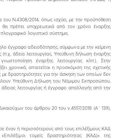
 του Ν.4308/2014, όπως ισχύει, με την προϋπόθεση
ία θα πρέπει υποχρεωτικά από τον χρόνο έναρξης
ιπλογραφικό λογιστικό σύστημα.
ληλο έγγραφο αδειοδότησης, σύμφωνα με την κείμενη
 (π.χ. άδεια λειτουργίας, Υπεύθυνη δήλωση έναρξης
, γνωστοποίηση έναρξης λειτουργίας κλπ.). Στην
ήξει χρονικά, απαιτείται η προσκόμιση της σχετικής
ς με δραστηριότητες για την άσκηση των οποίων δεν
οβάλουν Υπεύθυνη Δήλωση του Νόμιμου Εκπροσώπου,
η άδειας λειτουργίας ή έγγραφο απαλλαγής από την
ικαιούχων του άρθρου 20 του ν.4557/2018 (Α΄ 139),
 σε έναν ή περισσότερους από τους επιλέξιμους ΚΑΔ
Επιλέξιμοι τομείς δραστηριότητας (ΚΑΔ)» της