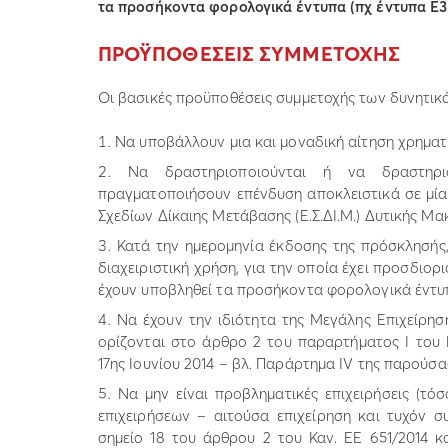
τα προσήκοντα φορολογικά έντυπα (πχ έντυπα Ε3
ΠΡΟΫΠΟΘΕΣΕΙΣ ΣΥΜΜΕΤΟΧΗΣ
Οι βασικές προϋποθέσεις συμμετοχής των δυνητικά
Να υποβάλλουν μια και μοναδική αίτηση χρημα
Να δραστηριοποιούνται ή να δραστηρι
πραγματοποιήσουν επένδυση αποκλειστικά σε μία 
Σχεδίων Δίκαιης Μετάβασης (Ε.Σ.ΔΙ.Μ.) Δυτικής Μ
Κατά την ημερομηνία έκδοσης της πρόσκλησής, 
διαχειριστική χρήση, για την οποία έχει προσδιορ
έχουν υποβληθεί τα προσήκοντα φορολογικά έντυπα
Να έχουν την ιδιότητα της Μεγάλης Επιχείρησ
ορίζονται στο άρθρο 2 του παραρτήματος I του Κ
17ης Ιουνίου 2014 – βλ. Παράρτημα ΙV της παρούσας
Να μην είναι προβληματικές επιχειρήσεις (τό
επιχειρήσεων – αιτούσα επιχείρηση και τυχόν σ
σημείο 18 του άρθρου 2 του Καν. ΕΕ 651/2014 κ