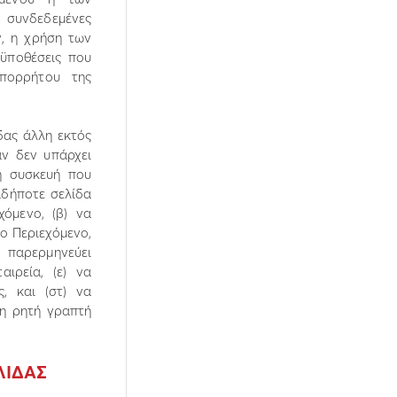
 συνδεδεµένες
ν, η χρήση των
οϋποθέσεις που
απορρήτου της
δας άλλη εκτός
ν δεν υπάρχει
η συσκευή που
αδήποτε σελίδα
χόµενο, (β) να
ο Περιεχόµενο,
α παρερµηνεύει
ιρεία, (ε) να
ς, και (στ) να
νη ρητή γραπτή
ΛΙ∆ΑΣ