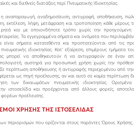
αϊκές και διεθνείς διατάξεις περί Πνευµατικής Ιδιοκτησίας.
 η αναπαραγωγή, αναδηµοσίευση, αντιγραφή, αποθήκευση, πώλ
ση, εκτέλεση, λήψη, µετάφραση και τροποποίηση κάθε µέρους τ
 ρητά και µε οποιονδήποτε τρόπο χωρίς την προηγούµενη
 εταιρείας. Τα εγγεγραµµένα σήµατα και ονόµατα που περιλαµβάν
δα είναι σήµατα κατατεθέντα και προστατεύονται από τις πρ
 πνευµατικής ιδιοκτησίας. Κατ’ εξαίρεση, επιµέρους τµήµατα τ
δας µπορεί να αποθηκευτούν ή να αντιγραφούν σε έναν α
υπολογιστή, αυστηρά για προσωπική χρήση χωρίς την πρόθεση
 Σε περίπτωση αποθήκευσης ή αντιγραφής περιεχοµένου από την
φέρεται ως πηγή προέλευσης, αν και αυτό σε καµία περίπτωση δ
ση των δικαιωµάτων πνευµατικής ιδιοκτησίας. Ορισµένα
την ιστοσελίδα και προέρχονται από άλλους φορείς, αποτελ
ν φορέων προέλευσης.
ΙΣΜΟΙ ΧΡΗΣΗΣ ΤΗΣ ΙΣΤΟΣΕΛΙ∆ΑΣ
ων περιορισµών που ορίζονται στους παρόντες Όρους Χρήσης,