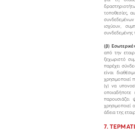
δραστηριοτήτ
τοποθεσίες, α
συνδεδεµένων 
ισχύουν, συµ
συνδεδεµένης 
(β) Εσωτερικέ
από την εται
ξεχωριστό συ
παρέχει σύνδε
είναι διαθέσι
χρησιµοποιεί 
(γ) να υπονοε
οποιαδήποτε 
παρουσιάζει ψ
χρησιµοποιεί 
άδεια της εταιρ
7. ΤΕΡΜΑΤ