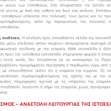
ων αυτών των τοποθεσιών. Εάν αποφασίσετε την είσοδο σε
υτό γίνεται µε δική σας ευθύνη και δικό σας κίνδυνο. Επιπλέο
τοποθεσιών υπόκειται στις πολιτικές, τους όρους και τις πρ
περιλαµβανόµενης, αλλά όχι περιοριστικά, της πολιτικής 
τοποθεσίας.
ς συνδέσεις
. Η σύνδεση προς οποιαδήποτε σελίδα της Ιστοσελί
ρεία µέσω σύνδεσης απλού κειµένου απαγορεύεται αυστηρά εά
µφωνητικό σύνδεσης µε την εταιρεία. Κάθε ιστοσελίδα ή άλλ
ση προς την τοποθεσία {ιστοσελίδα επιχείρησης-φορέα} ή οποι
µη εντός αυτής, δεν επιτρέπεται (α) να αναπαράγει το Περιε
περιβάλλον προγράµµατος περιήγησης ή περιθωρίου γύρω από τ
ί µε οποιονδήποτε τρόπο ότι η εταιρεία την εγκρίνει, (δ) ν
κατάσταση, συµπεριλαµβανόµενης της σχέσης της µε την ετα
ευδείς πληροφορίες σχετικά µε τις υπηρεσίες της εταιρεία
οποιοδήποτε λογότυπο ή σήµα της εταιρείας χωρίς προηγούµε
είας .
ΙΣΜΟΣ – ΑΝΑΣΤΟΛΗ ΛΕΙΤΟΥΡΓΙΑΣ ΤΗΣ ΙΣΤΟΣΕ