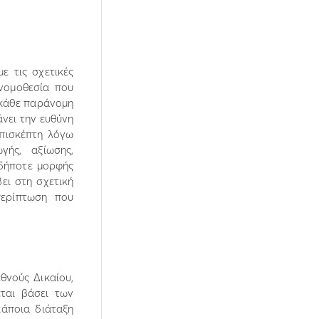
ε τις σχετικές
 νοµοθεσία που
ό κάθε παράνοµη
νει την ευθύνη
επισκέπτη λόγω
ής, αξίωσης,
σδήποτε µορφής
ει στη σχετική
περίπτωση που
θνούς ∆ικαίου,
εται βάσει των
άποια διάταξη