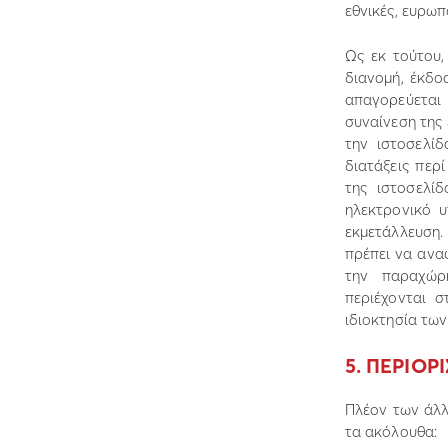
εθνικές, ευρωπ
Ως εκ τούτου,
διανοµή, έκδο
απαγορεύεται
συναίνεση της
την ιστοσελί
διατάξεις περί
της ιστοσελί
ηλεκτρονικό 
εκµετάλλευση.
πρέπει να ανα
την παραχώρη
περιέχονται σ
ιδιοκτησία τω
5. ΠΕΡΙΟΡ
Πλέον των άλλ
τα ακόλουθα: