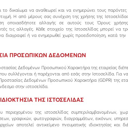
ει το δικαίωµα να αναθεωρεί και να ενηµερώνει τους παρόντε
τιγµή. Η από µέρους σας συνέχιση της χρήσης της Ιστοσελίδα
ηση οποιασδήποτε αλλαγής σε αυτούς τους Όρους χρήσης 
τές τις αλλαγές. Κάθε στοιχείο της Ιστοσελίδας µπορεί να τρ
να διαγραφεί ή να ενηµερωθεί χωρίς προειδοποίηση, κατά την
ΑΣΙΑ ΠΡΟΣΩΠΙΚΩΝ ∆Ε∆ΟΜΕΝΩΝ
οστασίας ∆εδοµένων Προσωπικού Χαρακτήρα της εταιρείας διέπε
ου συλλέγονται ή παρέχονται από εσάς στην Ιστοσελίδα. Για ν
 Προστασίας ∆εδοµένων Προσωπικού Χαρακτήρα (GDPR) της ετα
ύνδεσµο στην ιστοσελίδα.
– Ι∆ΙΟΚΤΗΣΙΑ ΤΗΣ ΙΣΤΟΣΕΛΙ∆ΑΣ
υ περιεχοµένου της ιστοσελίδας συµπεριλαµβανοµένων, χωρί
ήσεων, γραφικών, φωτογραφιών, διαγραµµάτων, εικόνων, υπηρεσ
ρχείων αποτελεί αντικείµενο πνευµατικής ιδιοκτησίας και δι