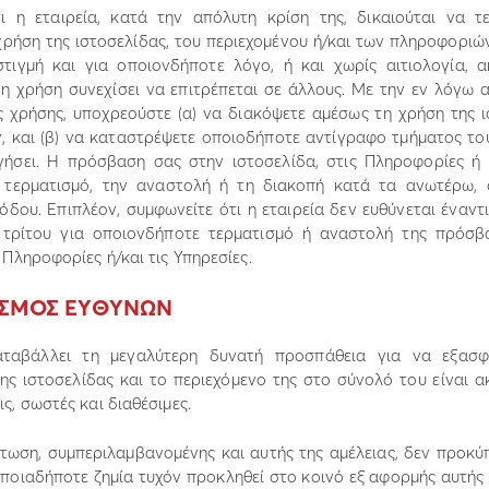
ι η εταιρεία, κατά την απόλυτη κρίση της, δικαιούται να τ
χρήση της ιστοσελίδας, του περιεχοµένου ή/και των πληροφοριώ
τιγµή και για οποιονδήποτε λόγο, ή και χωρίς αιτιολογία, 
η χρήση συνεχίσει να επιτρέπεται σε άλλους. Με την εν λόγω 
ς χρήσης, υποχρεούστε (α) να διακόψετε αµέσως τη χρήση της ι
, και (β) να καταστρέψετε οποιοδήποτε αντίγραφο τµήµατος το
γήσει. Η πρόσβαση σας στην ιστοσελίδα, στις Πληροφορίες ή 
 τερµατισµό, την αναστολή ή τη διακοπή κατά τα ανωτέρω, 
δου. Επιπλέον, συµφωνείτε ότι η εταιρεία δεν ευθύνεται έναντ
 τρίτου για οποιονδήποτε τερµατισµό ή αναστολή της πρόσβ
ς Πληροφορίες ή/και τις Υπηρεσίες.
ΡΙΣΜΟΣ ΕΥΘΥΝΩΝ
αταβάλλει τη µεγαλύτερη δυνατή προσπάθεια για να εξασφα
ς ιστοσελίδας και το περιεχόµενο της στο σύνολό του είναι ακ
ις, σωστές και διαθέσιµες.
πτωση, συµπεριλαµβανοµένης και αυτής της αµέλειας, δεν προκύπ
οποιαδήποτε ζηµία τυχόν προκληθεί στο κοινό εξ αφορµής αυτής