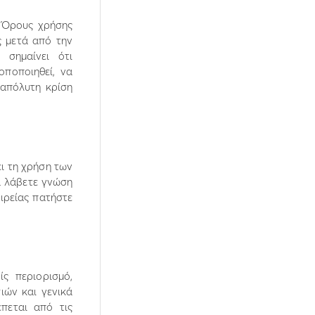
ς Όρους χρήσης
ς µετά από την
σηµαίνει ότι
οποποιηθεί, να
 απόλυτη κρίση
ι τη χρήση των
α λάβετε γνώση
ιρείας πατήστε
ς περιορισµό,
ιών και γενικά
έπεται από τις