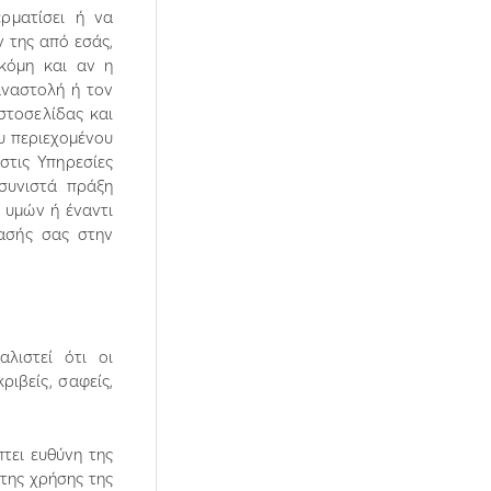
ερµατίσει ή να
ν της από εσάς,
ακόµη και αν η
αναστολή ή τον
στοσελίδας και
υ περιεχοµένου
στις Υπηρεσίες
συνιστά πράξη
ι υµών ή έναντι
ασής σας στην
λιστεί ότι οι
ριβείς, σαφείς,
τει ευθύνη της
 της χρήσης της