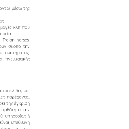
ονται µέσω της
ας
ρµογές κλπ που
αιρεία
Trojan horses,
ουν σκοπό την
τε συστήµατος,
α πνευµατικής
ιστοσελίδες και
ίες παρέχονται
ρει την έγκριση
ν ορθότητα, την
ύ, υπηρεσίας ή
είναι υπεύθυνη
οµένου ή των