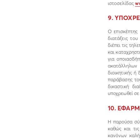
ιστοσελίδας
ww
9. ΥΠΟΧΡ
Ο επισκέπτης 
διατάξεις του
διέπει τις τηλ
και καταχρηστ
για οποιασδήπ
ακατάλληλων
διοικητικής ή
παράβασης του
δικαστική δι
υποχρεωθεί σε
10. ΕΦΑΡΜ
Η παρούσα σύµ
καθώς και τις
κανόνων καλή