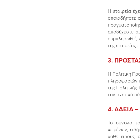
Η εταιρεία έχ
οποιαδήποτε σ
πραγµατοποί
αποδέχεστε αυ
συµπληρωθεί, 
της εταιρείας .
3. ΠΡΟΣΤ
Η Πολιτική Πρ
πληροφοριών π
της Πολιτικής
τον σχετικό σ
4. Α∆ΕΙΑ 
Το σύνολο το
κειµένων, ειδ
κάθε είδους α