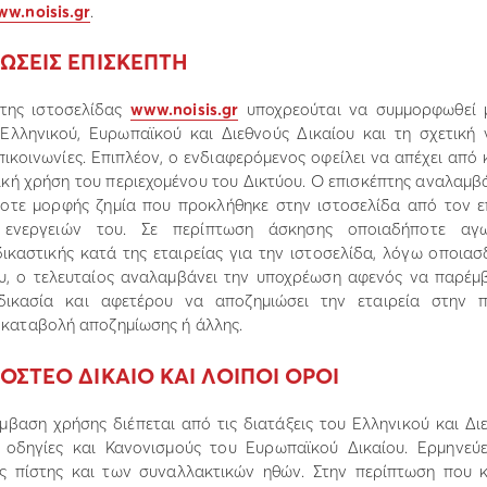
w.noisis.gr
.
ΕΩΣΕΙΣ ΕΠΙΣΚΕΠΤΗ
της ιστοσελίδας
www.noisis.gr
υποχρεούται να συµµορφωθεί µ
 Ελληνικού, Ευρωπαϊκού και ∆ιεθνούς ∆ικαίου και τη σχετική
επικοινωνίες. Επιπλέον, ο ενδιαφερόµενος οφείλει να απέχει απ
ική χρήση του περιεχοµένου του ∆ικτύου. Ο επισκέπτης αναλαµβά
οτε µορφής ζηµία που προκλήθηκε στην ιστοσελίδα από τον 
 ενεργειών του. Σε περίπτωση άσκησης οποιαδήποτε αγωγ
 δικαστικής κατά της εταιρείας για την ιστοσελίδα, λόγω οποια
, ο τελευταίος αναλαµβάνει την υποχρέωση αφενός να παρέµβ
αδικασία και αφετέρου να αποζηµιώσει την εταιρεία στην 
 καταβολή αποζηµίωσης ή άλλης.
ΟΣΤΕΟ ΔΙΚΑΙΟ ΚΑΙ ΛΟΙΠΟΙ ΟΡΟΙ
βαση χρήσης διέπεται από τις διατάξεις του Ελληνικού και ∆ιε
 οδηγίες και Κανονισµούς του Ευρωπαϊκού ∆ικαίου. Ερµηνεύ
ς πίστης και των συναλλακτικών ηθών. Στην περίπτωση που κ