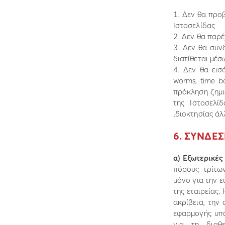
∆εν θα προ
Ιστοσελίδας
∆εν θα παρέ
∆εν θα συνδ
διατίθεται µέσ
∆εν θα εισά
worms, time 
πρόκληση ζηµι
της Ιστοσελί
ιδιοκτησίας άλ
6. ΣΥΝ∆ΕΣ
α) Εξωτερικές
πόρους τρίτων
µόνο για την ε
της εταιρείας.
ακρίβεια, την
εφαρµογής υπά
για τη διαθ