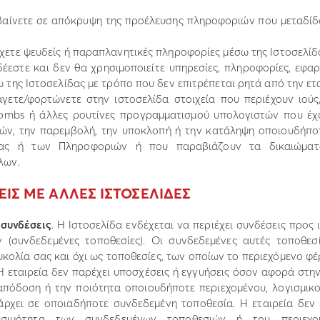
βαίνετε σε απόκρυψη της προέλευσης πληροφοριών που µεταδίδ
χετε ψευδείς ή παραπλανητικές πληροφορίες µέσω της Ιστοσελίδ
έεστε και δεν θα χρησιµοποιείτε υπηρεσίες, πληροφορίες, εφα
ω της Ιστοσελίδας µε τρόπο που δεν επιτρέπεται ρητά από την ετ
γετε/φορτώνετε στην ιστοσελίδα στοιχεία που περιέχουν ιούς, 
bombs ή άλλες ρουτίνες προγραµµατισµού υπολογιστών που έχ
ών, την παρεµβολή, την υποκλοπή ή την κατάληψη οποιουδήπο
δας ή των Πληροφοριών ή που παραβιάζουν τα δικαιώµατ
λων.
ΕΙΣ ΜΕ ΑΛΛΕΣ ΙΣΤΟΣΕΛΙ∆ΕΣ
 συνδέσεις
. Η Ιστοσελίδα ενδέχεται να περιέχει συνδέσεις προς 
 (συνδεδεµένες τοποθεσίες). Οι συνδεδεµένες αυτές τοποθεσ
υκολία σας και όχι ως τοποθεσίες, των οποίων το περιεχόµενο φέ
 Η εταιρεία δεν παρέχει υποσχέσεις ή εγγυήσεις όσον αφορά στη
 απόδοση ή την ποιότητα οποιουδήποτε περιεχοµένου, λογισµικο
ρχει σε οποιαδήποτε συνδεδεµένη τοποθεσία. Η εταιρεία δεν 
εσιµότητα των συνδεδεµένων τοποθεσιών ή του περιεχ