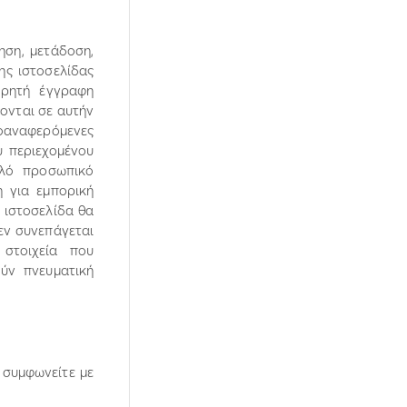
ηση, µετάδοση,
ης ιστοσελίδας
 ρητή έγγραφη
ονται σε αυτήν
οαναφερόµενες
ου περιεχοµένου
πλό προσωπικό
 για εµπορική
 ιστοσελίδα θα
εν συνεπάγεται
 στοιχεία που
ούν πνευµατική
 συµφωνείτε µε