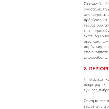
Συµφωνείτε ότ
αναστείλει τη 
οποιαδήποτε σ
πρόσβαση και 
τερµατισµό τη
των υπηρεσιών
έχετε δηµιουρ
µετά από τον
παράνοµης εισό
οποιουδήποτε
ιστοσελίδα, τι
8. ΠΕΡΙΟ
Η εταιρεία κ
πληροφορίες τη
έγκυρες, πλήρε
Σε καµία περί
εταιρείας για 